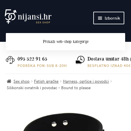
Preskoči
Skoči
Izbornik
na
do
navigaciju
sadržaja
Početna
Prikaži
web-shop kategorije
O nama
Plaćanje i dostava
095 522 91 65
Dostava unutar 48h 
PODRŠKA PON-SUB 8-20H
BESPLATNO IZNAD 40€
Kontakt
Sex shop
Fetish igračke
Harness, ogrlice i povodci
Silikonski ovratnik i povodac – Bound to please