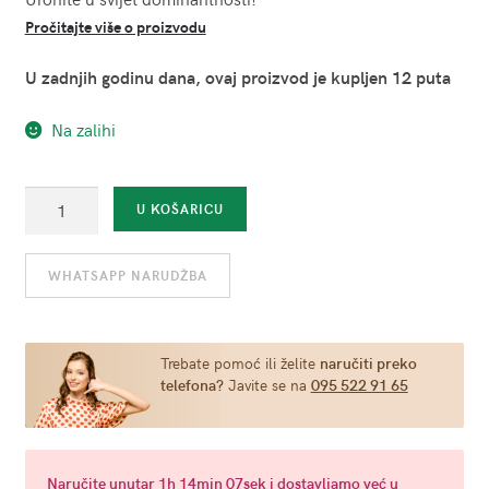
Pročitajte više o proizvodu
U zadnjih godinu dana, ovaj proizvod je kupljen 12 puta
Na zalihi
Silikonski
U KOŠARICU
ovratnik
i
WHATSAPP NARUDŽBA
povodac
-
Bound
to
Trebate pomoć ili želite
naručiti preko
telefona?
Javite se na
095 522 91 65
please
količina
Naručite
unutar 1h 14min 07sek
i dostavljamo već u