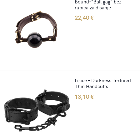
Bound-“Ball gag” bez
rupica za disanje
22,40
€
Lisice – Darkness Textured
Thin Handcuffs
13,10
€