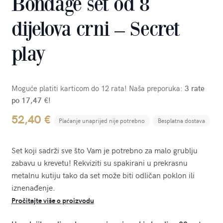
Bondage set od 8
dijelova crni – Secret
play
Moguće platiti karticom do 12 rata! Naša preporuka:
3 rate
po 17,47 €!
52,40
€
Plaćanje unaprijed nije potrebno
Besplatna dostava
Set koji sadrži sve što Vam je potrebno za malo grublju
zabavu u krevetu! Rekviziti su spakirani u prekrasnu
metalnu kutiju tako da set može biti odličan poklon ili
iznenađenje.
Pročitajte više o proizvodu