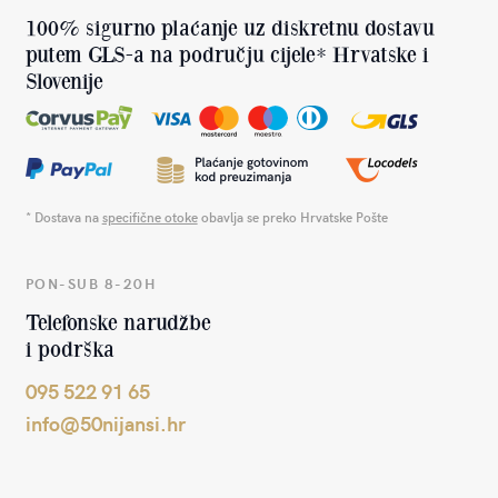
100% sigurno plaćanje uz diskretnu dostavu
putem GLS-a na području cijele* Hrvatske i
Slovenije
* Dostava na
specifične otoke
obavlja se preko Hrvatske Pošte
PON-SUB 8-20H
Telefonske narudžbe
i podrška
095 522 91 65
info@50nijansi.hr