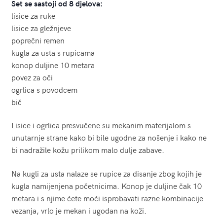
Set se sastoji od 8 djelova:
lisice za ruke
lisice za gležnjeve
poprečni remen
kugla za usta s rupicama
konop duljine 10 metara
povez za oči
ogrlica s povodcem
bič
Lisice i ogrlica presvučene su mekanim materijalom s
unutarnje strane kako bi bile ugodne za nošenje i kako ne
bi nadražile kožu prilikom malo dulje zabave.
Na kugli za usta nalaze se rupice za disanje zbog kojih je
kugla namijenjena početnicima. Konop je duljine čak 10
metara i s njime ćete moći isprobavati razne kombinacije
vezanja, vrlo je mekan i ugodan na koži.