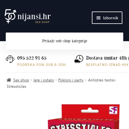
Preskoči
Skoči
Izbornik
na
do
navigaciju
sadržaja
Početna
Prikaži
web-shop kategorije
O nama
Plaćanje i dostava
095 522 91 65
Dostava unutar 48h 
PODRŠKA PON-SUB 8-20H
BESPLATNO IZNAD 40€
Kontakt
Sex shop
Igre i ostalo
Pokloni i party
Antistres testisi-
Stressticles