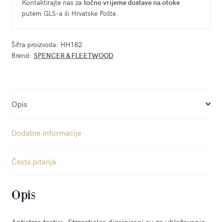
Kontaktirajte nas za
točno vrijeme dostave na otoke
putem GLS-a ili Hrvatske Pošte.
Šifra proizvoda:
HH182
Brend:
SPENCER & FLEETWOOD
Opis
Dodatne informacije
Česta pitanja
Opis
Antistres testisi- Stressticles dizajnirani su za ublažavanje