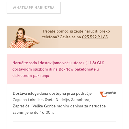
Stressticles
WHATSAPP NARUDŽBA
količina
Trebate pomoć ili želite
naručiti preko
telefona?
Javite se na
095 522 91 65
Naručite
sada
i dostavljamo već u
utorak (11.8)
GLS
dostavnom službom ili na BoxNow paketomate u
diskretnom pakiranju.
Dostava istoga dana
dostupna je za područje
Zagreba i okolice, Svete Nedelje, Samobora,
Zaprešića i Velike Gorice radnim danima za narudžbe
zaprimljene do 16:00h.