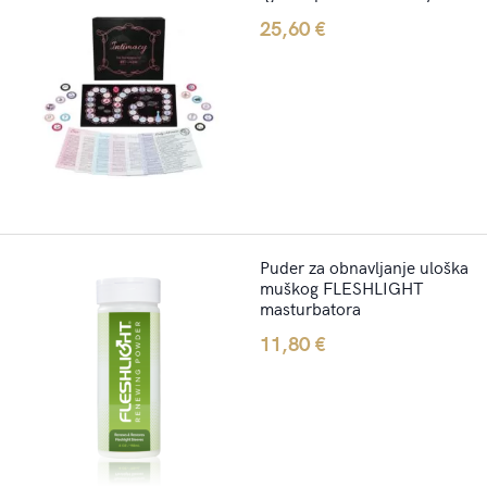
25,60
€
Puder za obnavljanje uloška
muškog FLESHLIGHT
masturbatora
11,80
€