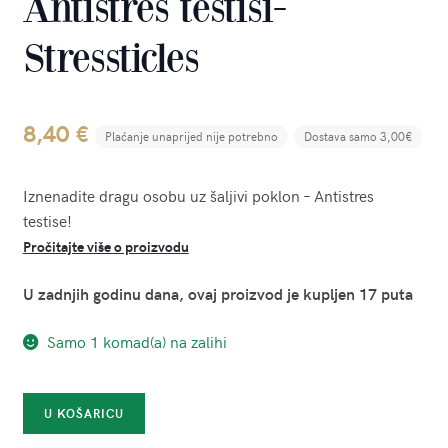
Antistres testisi-
Stressticles
8,40
€
Plaćanje unaprijed nije potrebno
Dostava samo 3,00€
Iznenadite dragu osobu uz šaljivi poklon – Antistres
testise!
Pročitajte više o proizvodu
U zadnjih godinu dana, ovaj proizvod je kupljen 17 puta
Samo 1 komad(a) na zalihi
Antistres
U KOŠARICU
testisi-