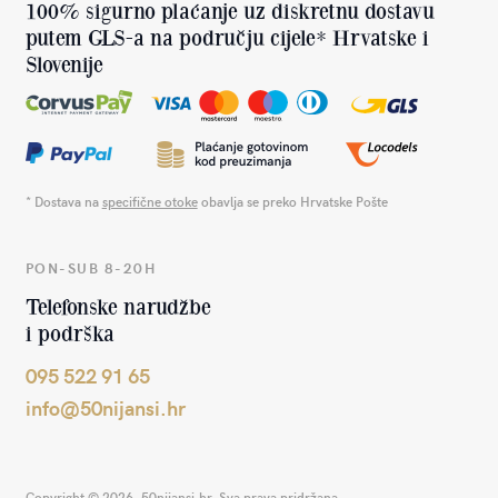
100% sigurno plaćanje uz diskretnu dostavu
putem GLS-a na području cijele* Hrvatske i
Slovenije
* Dostava na
specifične otoke
obavlja se preko Hrvatske Pošte
PON-SUB 8-20H
Telefonske narudžbe
i podrška
095 522 91 65
info@50nijansi.hr
Copyright © 2026. 50nijansi.hr. Sva prava pridržana