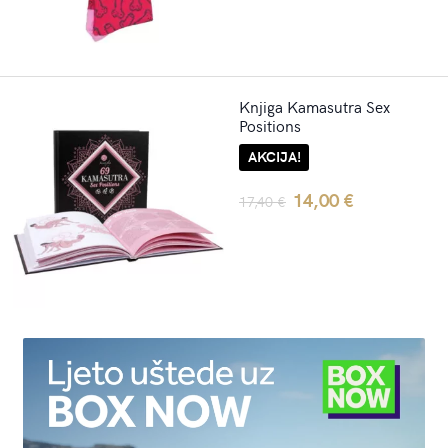
Knjiga Kamasutra Sex
Positions
AKCIJA!
Original
Current
14,00
€
17,40
€
price
price
was:
is:
17,40 €.
14,00 €.