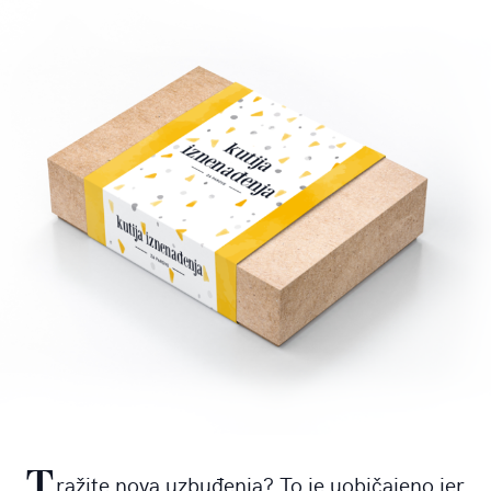
T
ražite nova uzbuđenja? To je uobičajeno jer