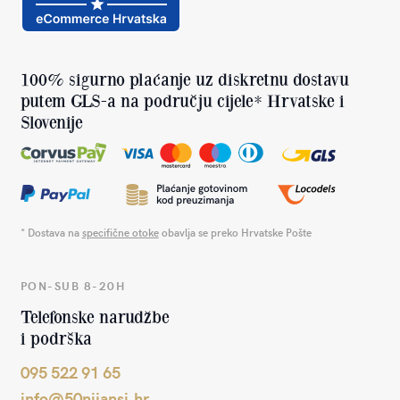
100% sigurno plaćanje uz diskretnu dostavu
putem GLS-a na području cijele* Hrvatske i
Slovenije
* Dostava na
specifične otoke
obavlja se preko Hrvatske Pošte
PON-SUB 8-20H
Telefonske narudžbe
i podrška
095 522 91 65
info@50nijansi.hr