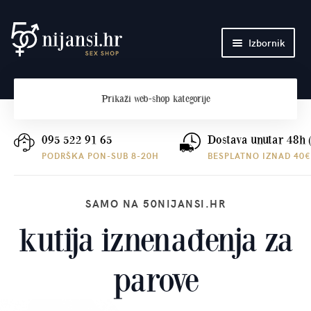
Preskoči
Skoči
Izbornik
na
do
navigaciju
sadržaja
Početna
Prikaži
web-shop kategorije
O nama
Plaćanje i dostava
095 522 91 65
Dostava unutar 48h 
PODRŠKA PON-SUB 8-20H
BESPLATNO IZNAD 40€
Kontakt
SAMO NA 50NIJANSI.HR
kutija iznenađenja za
parove