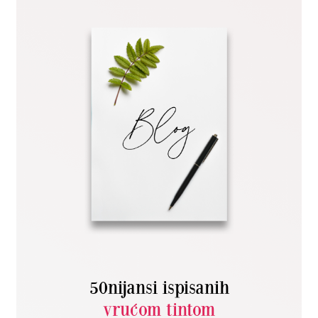
50nijansi ispisanih
vrućom tintom