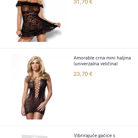
31,70
€
Amorable crna mini haljina
(univerzalna veličina)
23,70
€
Vibrirajuće gaćice s