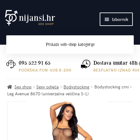
Preskoči
Skoči
Izbornik
na
do
navigaciju
sadržaja
Početna
Prikaži
web-shop kategorije
O nama
Plaćanje i dostava
095 522 91 65
Dostava unutar 48h 
PODRŠKA PON-SUB 8-20H
BESPLATNO IZNAD 40€
Kontakt
Sex shop
Sexy odjeća
Bodystocking
Bodystocking crni –
Leg Avenue 8670 (univerzalna veličina S-L)