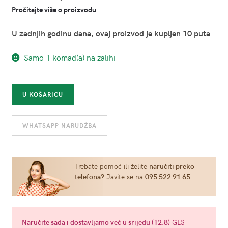
Pročitajte više o proizvodu
U zadnjih godinu dana, ovaj proizvod je kupljen 10 puta
Samo 1 komad(a) na zalihi
Bodystocking
U KOŠARICU
crni
-
WHATSAPP NARUDŽBA
Leg
Avenue
8670
(univerzalna
Trebate pomoć ili želite
naručiti preko
telefona?
Javite se na
095 522 91 65
veličina
S-
L)
količina
Naručite
sada
i dostavljamo već u
srijedu (12.8)
GLS