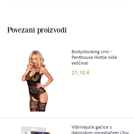
Povezani proizvodi
Bodystocking crni –
Penthouse Hottie (više
veličina)
21,10
€
Vibrirajuće gaćice s
daljinskim upravljačem iJoy