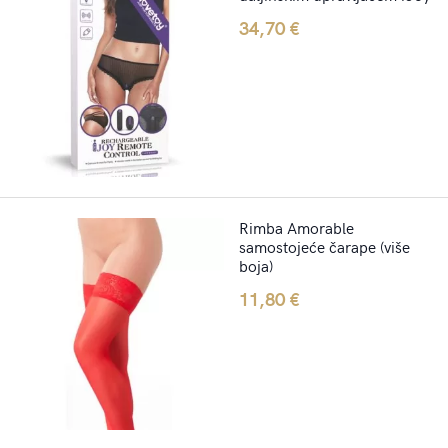
34,70
€
Rimba Amorable
samostojeće čarape (više
boja)
11,80
€