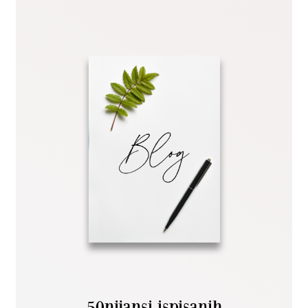
50nijansi ispisanih