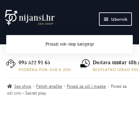
Preskoči
Skoči
Izbornik
na
do
navigaciju
sadržaja
Početna
Prikaži
web-shop kategorije
O nama
Plaćanje i dostava
095 522 91 65
Dostava unutar 48h 
PODRŠKA PON-SUB 8-20H
BESPLATNO IZNAD 40€
Kontakt
Sex shop
Fetish igračke
Povezi za oči i maske
Povez za
oči crni – Secret play