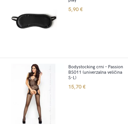
5,90
€
Bodystocking crni – Passion
BS011 (univerzalna veličina
S-L)
15,70
€