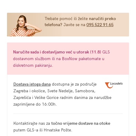
crni
-
Penthouse
Trebate pomoć ili želite
naručiti preko
telefona?
Javite se na
095 522 91 65
Hypnotic
Power
(više
veličina)
Naručite
sada
i dostavljamo već u
utorak (11.8)
GLS
količina
dostavnom službom ili na BoxNow paketomate u
diskretnom pakiranju.
Dostava istoga dana
dostupna je za područje
Zagreba i okolice, Svete Nedelje, Samobora,
Zaprešića i Velike Gorice radnim danima za narudžbe
zaprimljene do 16:00h.
Kontaktirajte nas za
točno vrijeme dostave na otoke
putem GLS-a ili Hrvatske Pošte.