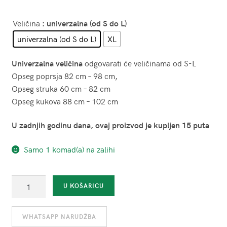
Veličina
: univerzalna (od S do L)
univerzalna (od S do L)
XL
Univerzalna veličina
odgovarati će veličinama od S-L
Opseg poprsja 82 cm – 98 cm,
Opseg struka 60 cm – 82 cm
Opseg kukova 88 cm – 102 cm
U zadnjih godinu dana, ovaj proizvod je kupljen 15 puta
Samo 1 komad(a) na zalihi
Ogrtač
U KOŠARICU
s
tanga
WHATSAPP NARUDŽBA
gaćicama