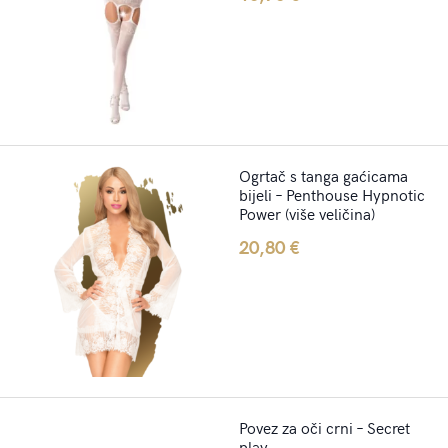
Ogrtač s tanga gaćicama
bijeli – Penthouse Hypnotic
Power (više veličina)
20,80
€
Povez za oči crni – Secret
play