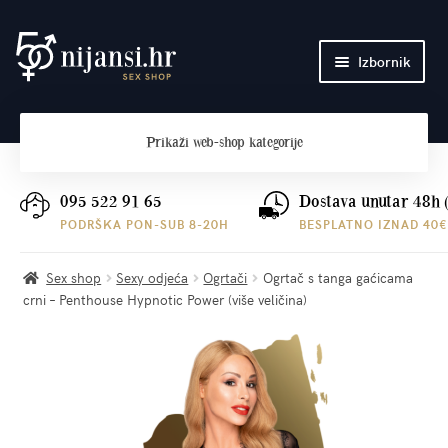
Preskoči
Skoči
Izbornik
na
do
navigaciju
sadržaja
Početna
Prikaži
web-shop kategorije
O nama
Plaćanje i dostava
095 522 91 65
Dostava unutar 48h 
PODRŠKA PON-SUB 8-20H
BESPLATNO IZNAD 40€
Kontakt
Sex shop
Sexy odjeća
Ogrtači
Ogrtač s tanga gaćicama
crni – Penthouse Hypnotic Power (više veličina)