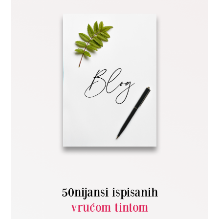
50nijansi ispisanih
vrućom tintom