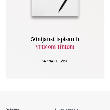
50nijansi ispisanih
vrućom tintom
SAZNAJTE VIŠE
Početna
Uvjeti prodaje