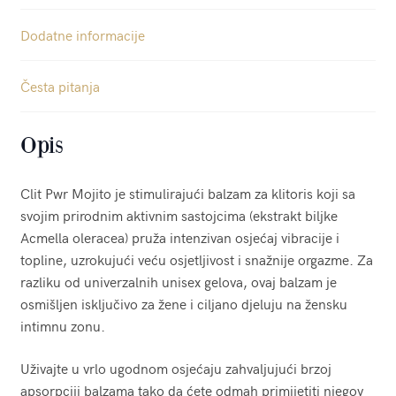
Dodatne informacije
Česta pitanja
Opis
Clit Pwr Mojito je stimulirajući balzam za klitoris koji sa
svojim prirodnim aktivnim sastojcima (ekstrakt biljke
Acmella oleracea) pruža intenzivan osjećaj vibracije i
topline, uzrokujući veću osjetljivost i snažnije orgazme. Za
razliku od univerzalnih unisex gelova, ovaj balzam je
osmišljen isključivo za žene i ciljano djeluju na žensku
intimnu zonu.
Uživajte u vrlo ugodnom osjećaju zahvaljujući brzoj
apsorpciji balzama tako da ćete odmah primijetiti njegov