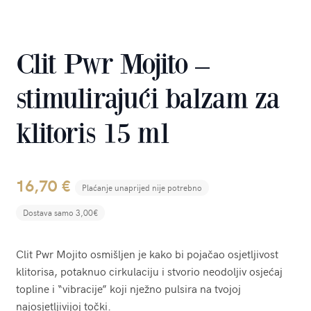
Clit Pwr Mojito –
stimulirajući balzam za
klitoris 15 ml
16,70
€
Plaćanje unaprijed nije potrebno
Dostava samo 3,00€
Clit Pwr Mojito osmišljen je kako bi pojačao osjetljivost
klitorisa, potaknuo cirkulaciju i stvorio neodoljiv osjećaj
topline i “vibracije” koji nježno pulsira na tvojoj
najosjetljivijoj točki.