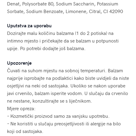
Denat, Polysorbate 80, Sodium Saccharin, Potassium
Sorbate, Sodium Benzoate, Limonene, Citral, CI 42090
Uputstva za uporabu
Dozirajte malu količinu balzama (1 do 2 potiska) na
intimno mjesto i pričekajte da se balzam u potpunosti
upije. Po potrebi dodajte još balzama.
Upozorenje
Čuvati na suhom mjestu na sobnoj temperaturi. Balzam
najprije isprobajte na podlaktici kako biste uvidjeli da niste
osjetljivi na neki od sastojaka. Ukoliko se nakon uporabe
javi crvenilo, balzam isperite vodom. U slučaju da crvenilo
ne nestane, konzultirajte se s liječnikom.
Mjere opreza:
– Kozmetički proizvod samo za vanjsku upotrebu.
– Ne koristiti u slučaju preosjetljivosti ili alergije na bilo
koji od sastojaka.