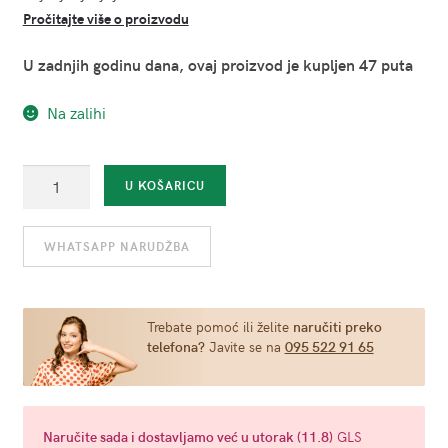
Pročitajte više o proizvodu
U zadnjih godinu dana, ovaj proizvod je kupljen 47 puta
Na zalihi
Clit
U KOŠARICU
Pwr
Mojito
WHATSAPP NARUDŽBA
-
stimulirajući
balzam
za
Trebate pomoć ili želite
naručiti preko
telefona?
Javite se na
095 522 91 65
klitoris
15
ml
količina
Naručite
sada
i dostavljamo već u
utorak (11.8)
GLS