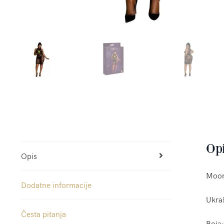
Op
Opis
Moonl
Dodatne informacije
Ukraš
Česta pitanja
Boja: