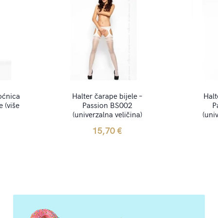
oćnica
Halter čarape bijele –
Halt
e (više
Passion BS002
P
(univerzalna veličina)
(uni
15,70
€