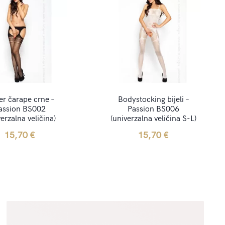
er čarape crne –
Bodystocking bijeli –
assion BS002
Passion BS006
verzalna veličina)
(univerzalna veličina S-L)
15,70
€
15,70
€