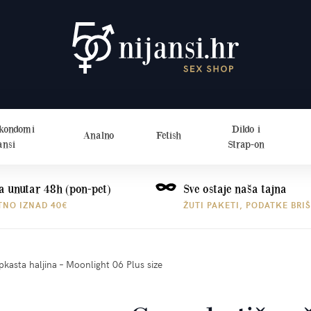
 kondomi
Dildo i
Analno
Fetish
ansi
Strap-on
a unutar 48h (pon-pet)
Sve ostaje naša tajna
TNO IZNAD 40€
ŽUTI PAKETI, PODATKE BRI
pkasta haljina – Moonlight 06 Plus size