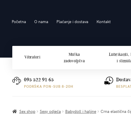
Preskoči
Skoči
Početna
O nama
Plaćanje i dostava
Kontakt
na
do
navigaciju
sadržaja
Muška
Lubrikanti,
Vibratori
zadovoljstva
i stimul
095 522 91 65
Dostav
PODRŠKA PON-SUB 8-20H
BESPLA
Sex shop
Sexy odjeća
Babydoll i haljine
Crna elastična či