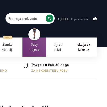
Pretraga proizvoda
0,00
€
0 proizvoda
PRETRAŽITE
Žensko
Sexy
Igre i
Akcija za
zdravlje
odjeća
ostalo
kolovoz
Povrati u čak 30 dana
ŠEMO
ZA NEKORIŠTENU ROBU