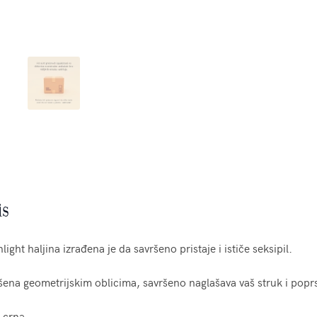
is
ight haljina izrađena je da savršeno pristaje i ističe seksipil.
ena geometrijskim oblicima, savršeno naglašava vaš struk i poprs
 crna