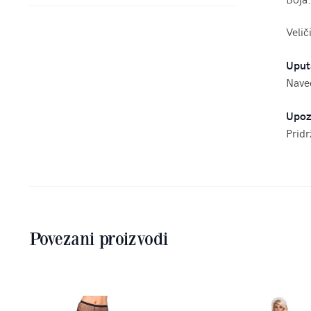
Velič
Uput
Naved
Upoz
Pridr
Povezani proizvodi