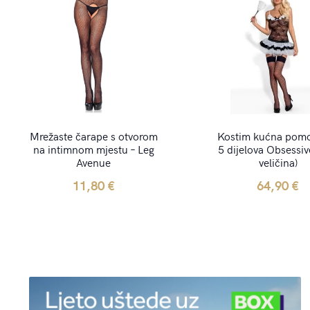
Mrežaste čarape s otvorom
Kostim kućna pom
na intimnom mjestu – Leg
5 dijelova Obsessiv
Avenue
veličina)
11,80
€
64,90
€