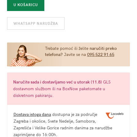
Kalup
U KOŠARICU
za
pečenje
WHATSAPP NARUDŽBA
jaja
u
obliku
penisa
Trebate pomoć ili želite
naručiti preko
telefona?
Javite se na
095 522 91 65
-
Wille
Egg
Fryer
Naručite
sada
i dostavljamo već u
utorak (11.8)
GLS
količina
dostavnom službom ili na BoxNow paketomate u
diskretnom pakiranju.
Dostava istoga dana
dostupna je za područje
Zagreba i okolice, Svete Nedelje, Samobora,
Zaprešića i Velike Gorice radnim danima za narudžbe
zaprimljene do 16:00h.