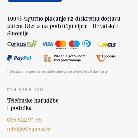
100% sigurno plaćanje uz diskretnu dostavu
putem GLS-a na području cijele* Hrvatske i
Slovenije
* Dostava na
specifične otoke
obavlja se preko Hrvatske Pošte
PON-SUB 8-20H
Telefonske narudžbe
i podrška
095 522 91 65
info@50nijansi.hr