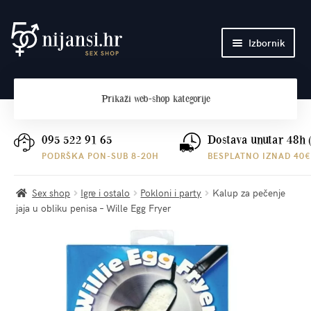
Preskoči
Skoči
Izbornik
na
do
navigaciju
sadržaja
Početna
Prikaži
web-shop kategorije
O nama
Plaćanje i dostava
095 522 91 65
Dostava unutar 48h 
PODRŠKA PON-SUB 8-20H
BESPLATNO IZNAD 40€
Kontakt
Sex shop
Igre i ostalo
Pokloni i party
Kalup za pečenje
jaja u obliku penisa – Wille Egg Fryer