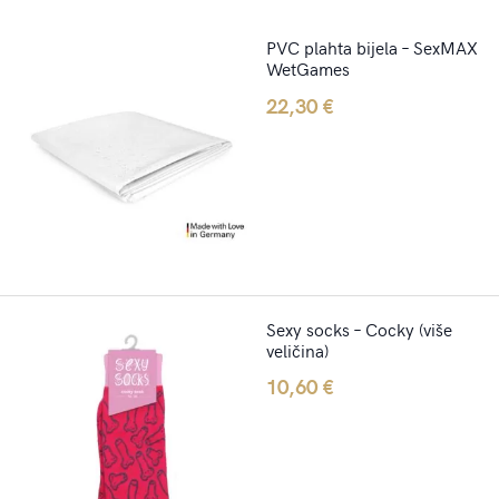
PVC plahta bijela – SexMAX
WetGames
22,30
€
Sexy socks – Cocky (više
veličina)
10,60
€