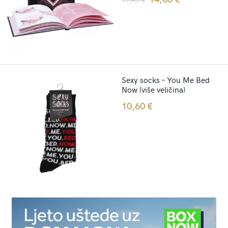
price
price
was:
is:
17,40 €.
14,00 €.
Sexy socks – You Me Bed
Now (više veličina)
10,60
€