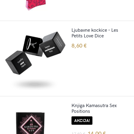
Ljubavne kockice – Les
Petits Love Dice
8,60
€
Knjiga Kamasutra Sex
Positions
AKCIJA!
Original
Current
14,00
€
17,40
€