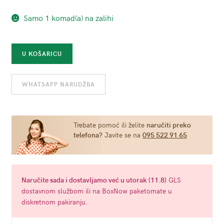
Samo 1 komad(a) na zalihi
Kostim
U KOŠARICU
školarka
Baci
WHATSAPP NARUDŽBA
No1
(univerzalna
veličina)
količina
Trebate pomoć ili želite
naručiti preko
telefona?
Javite se na
095 522 91 65
Naručite
sada
i dostavljamo već u
utorak (11.8)
GLS
dostavnom službom ili na BoxNow paketomate u
diskretnom pakiranju.