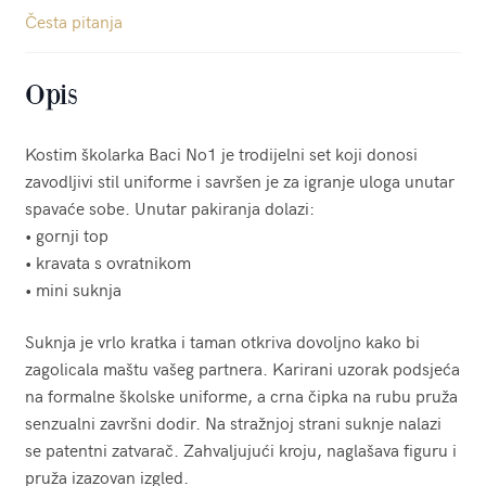
Česta pitanja
Opis
Kostim školarka Baci No1 je trodijelni set koji donosi
zavodljivi stil uniforme i savršen je za igranje uloga unutar
spavaće sobe. Unutar pakiranja dolazi:
• gornji top
• kravata s ovratnikom
• mini suknja
Suknja je vrlo kratka i taman otkriva dovoljno kako bi
zagolicala maštu vašeg partnera. Karirani uzorak podsjeća
na formalne školske uniforme, a crna čipka na rubu pruža
senzualni završni dodir. Na stražnjoj strani suknje nalazi
se patentni zatvarač. Zahvaljujući kroju, naglašava figuru i
pruža izazovan izgled.