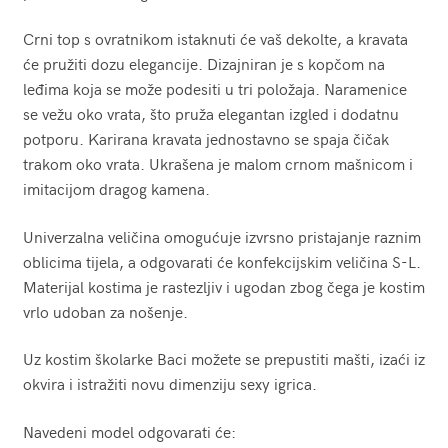
Crni top s ovratnikom istaknuti će vaš dekolte, a kravata
će pružiti dozu elegancije. Dizajniran je s kopčom na
leđima koja se može podesiti u tri položaja. Naramenice
se vežu oko vrata, što pruža elegantan izgled i dodatnu
potporu. Karirana kravata jednostavno se spaja čičak
trakom oko vrata. Ukrašena je malom crnom mašnicom i
imitacijom dragog kamena.
Univerzalna veličina omogućuje izvrsno pristajanje raznim
oblicima tijela, a odgovarati će konfekcijskim veličina S-L.
Materijal kostima je rastezljiv i ugodan zbog čega je kostim
vrlo udoban za nošenje.
Uz kostim školarke Baci možete se prepustiti mašti, izaći iz
okvira i istražiti novu dimenziju sexy igrica.
Navedeni model odgovarati će: