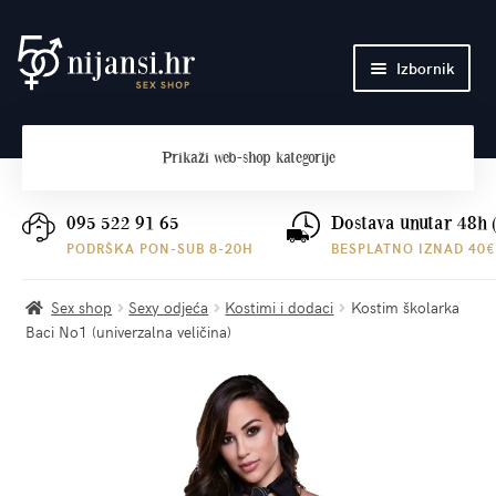
Preskoči
Skoči
Izbornik
na
do
navigaciju
sadržaja
Početna
Prikaži
web-shop kategorije
O nama
Plaćanje i dostava
095 522 91 65
Dostava unutar 48h 
PODRŠKA PON-SUB 8-20H
BESPLATNO IZNAD 40€
Kontakt
Sex shop
Sexy odjeća
Kostimi i dodaci
Kostim školarka
Baci No1 (univerzalna veličina)