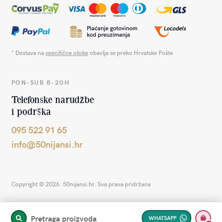
* Dostava na
specifične otoke
obavlja se preko Hrvatske Pošte
PON-SUB 8-20H
Telefonske narudžbe
i podrška
095 522 91 65
info@50nijansi.hr
Copyright © 2026. 50nijansi.hr. Sva prava pridržana
Pretraga proizvoda
WHATSAPP