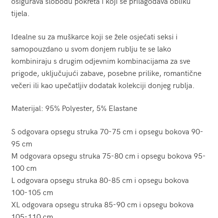
osigurava slobodu pokreta i koji se prilagođava obliku
tijela.
Idealne su za muškarce koji se žele osjećati seksi i
samopouzdano u svom donjem rublju te se lako
kombiniraju s drugim odjevnim kombinacijama za sve
prigode, uključujući zabave, posebne prilike, romantične
večeri ili kao upečatljiv dodatak kolekciji donjeg rublja.
Materijal: 95% Polyester, 5% Elastane
S odgovara opsegu struka 70-75 cm i opsegu bokova 90-
95 cm
M odgovara opsegu struka 75-80 cm i opsegu bokova 95-
100 cm
L odgovara opsegu struka 80-85 cm i opsegu bokova
100-105 cm
XL odgovara opsegu struka 85-90 cm i opsegu bokova
105-110 cm