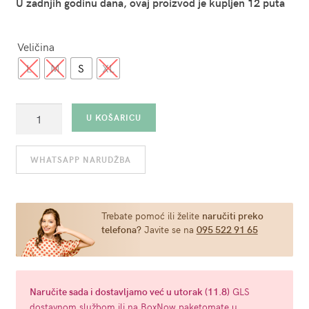
U zadnjih godinu dana, ovaj proizvod je kupljen 12 puta
Veličina
L
M
S
XL
Muške
U KOŠARICU
tange
s
WHATSAPP NARUDŽBA
izrezima
crne
-
Hollow
Trebate pomoć ili želite
naručiti preko
telefona?
Javite se na
095 522 91 65
Out
(više
veličina)
količina
Naručite
sada
i dostavljamo već u
utorak (11.8)
GLS
dostavnom službom ili na BoxNow paketomate u