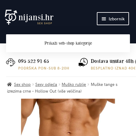
Preskoči
Skoči
Izbornik
na
do
navigaciju
sadržaja
Početna
Prikaži
web-shop kategorije
O nama
Plaćanje i dostava
095 522 91 65
Dostava unutar 48h 
PODRŠKA PON-SUB 8-20H
BESPLATNO IZNAD 40€
Kontakt
Sex shop
Sexy odjeća
Muško rublje
Muške tange s
izrezima crne – Hollow Out (više veličina)