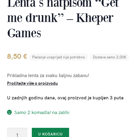
Lenta s natpisom “Get
me drunk” – Kheper
Games
8,50
€
Plaćanje unaprijed nije potrebno
Dostava samo 3,00€
Prikladna lenta za svaku šaljivu zabavu!
Pročitajte više o proizvodu
U zadnjih godinu dana, ovaj proizvod je kupljen 3 puta
Samo 2 komad(a) na zalihi
Lenta
U KOŠARICU