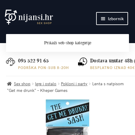
Preskoči
Skoči
Izbornik
na
do
navigaciju
sadržaja
Početna
Prikaži
web-shop kategorije
O nama
Plaćanje i dostava
095 522 91 65
Dostava unutar 48h 
PODRŠKA PON-SUB 8-20H
BESPLATNO IZNAD 40€
Kontakt
Sex shop
Igre i ostalo
Pokloni i party
Lenta s natpisom
“Get me drunk” – Kheper Games