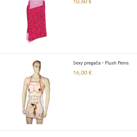
10,60
€
Sexy pregača – Plush Penis
16,00
€