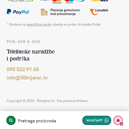
* Dostava na
specifične otoke
obavlja se preko Hrvatske Pošte
PON-SUB 8-20H
Telefonske narudžbe
i podrška
095 522 91 65
info@50nijansi.hr
Copyright © 2026. 50nijansi.hr. Sva prava pridržana
Pretraga proizvoda
WHATSAPP
PRETRAŽITE
0