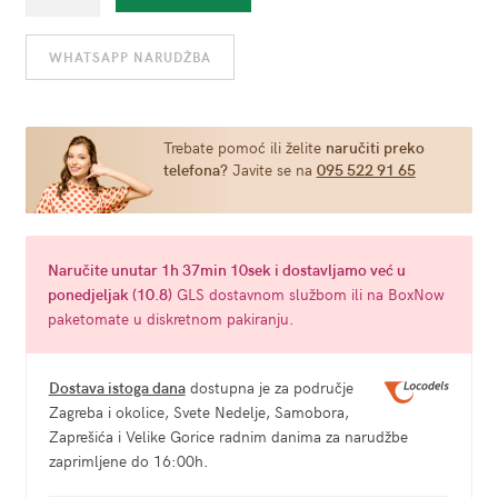
s
natpisom
WHATSAPP NARUDŽBA
"Get
me
drunk"
-
Trebate pomoć ili želite
naručiti preko
telefona?
Javite se na
095 522 91 65
Kheper
Games
količina
Naručite
unutar 1h 37min 09sek
i dostavljamo već u
ponedjeljak (10.8)
GLS dostavnom službom ili na BoxNow
paketomate u diskretnom pakiranju.
Dostava istoga dana
dostupna je za područje
Zagreba i okolice, Svete Nedelje, Samobora,
Zaprešića i Velike Gorice radnim danima za narudžbe
zaprimljene do 16:00h.