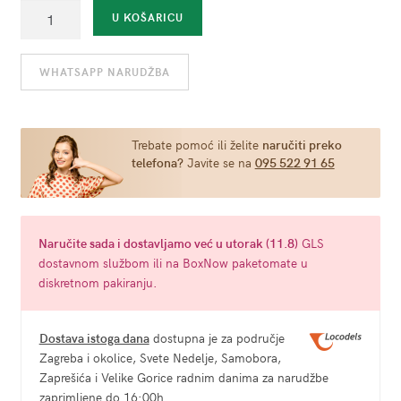
Antibakterijska
U KOŠARICU
vrećica
za
WHATSAPP NARUDŽBA
erotske
igračke
količina
Trebate pomoć ili želite
naručiti preko
telefona?
Javite se na
095 522 91 65
Naručite
sada
i dostavljamo već u
utorak (11.8)
GLS
dostavnom službom ili na BoxNow paketomate u
diskretnom pakiranju.
Dostava istoga dana
dostupna je za područje
Zagreba i okolice, Svete Nedelje, Samobora,
Zaprešića i Velike Gorice radnim danima za narudžbe
zaprimljene do 16:00h.