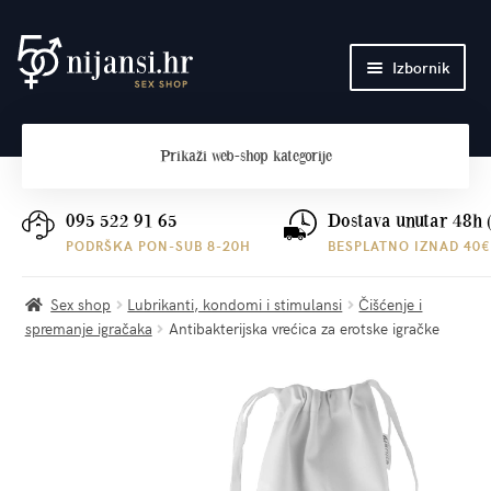
Preskoči
Skoči
Izbornik
na
do
navigaciju
sadržaja
Početna
Prikaži
web-shop kategorije
O nama
Plaćanje i dostava
095 522 91 65
Dostava unutar 48h 
PODRŠKA PON-SUB 8-20H
BESPLATNO IZNAD 40€
Kontakt
Sex shop
Lubrikanti, kondomi i stimulansi
Čišćenje i
spremanje igračaka
Antibakterijska vrećica za erotske igračke