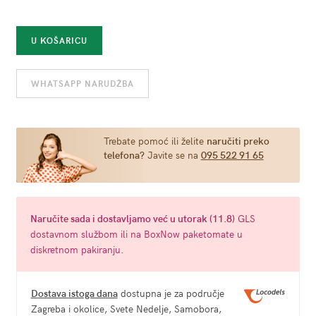
Ljubavna
U KOŠARICU
lutka
na
WHATSAPP NARUDŽBA
napuhavanje
-
Jasmine
količina
Trebate pomoć ili želite
naručiti preko
telefona?
Javite se na
095 522 91 65
Naručite
sada
i dostavljamo već u
utorak (11.8)
GLS
dostavnom službom ili na BoxNow paketomate u
diskretnom pakiranju.
Dostava istoga dana
dostupna je za područje
Zagreba i okolice, Svete Nedelje, Samobora,