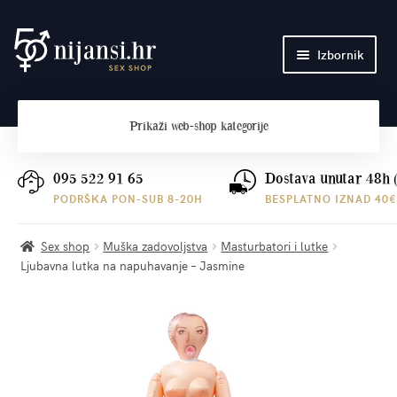
Preskoči
Skoči
Izbornik
na
do
navigaciju
sadržaja
Početna
Prikaži
web-shop kategorije
O nama
Plaćanje i dostava
095 522 91 65
Dostava unutar 48h 
PODRŠKA PON-SUB 8-20H
BESPLATNO IZNAD 40€
Kontakt
Sex shop
Muška zadovoljstva
Masturbatori i lutke
Ljubavna lutka na napuhavanje – Jasmine