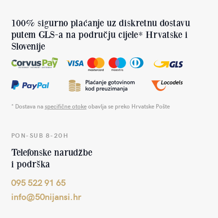
100% sigurno plaćanje uz diskretnu dostavu
putem GLS-a na području cijele* Hrvatske i
Slovenije
* Dostava na
specifične otoke
obavlja se preko Hrvatske Pošte
PON-SUB 8-20H
Telefonske narudžbe
i podrška
095 522 91 65
info@50nijansi.hr