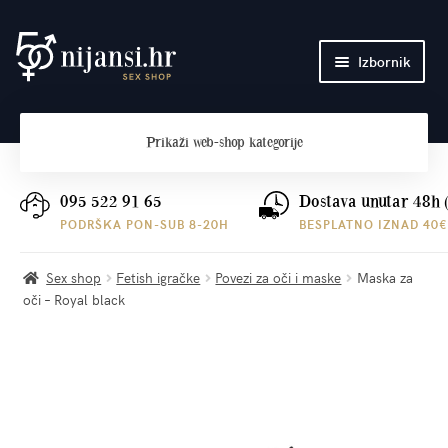
Preskoči
Skoči
Izbornik
na
do
navigaciju
sadržaja
Početna
Prikaži
web-shop kategorije
O nama
Plaćanje i dostava
095 522 91 65
Dostava unutar 48h 
PODRŠKA PON-SUB 8-20H
BESPLATNO IZNAD 40€
Kontakt
Sex shop
Fetish igračke
Povezi za oči i maske
Maska za
oči – Royal black