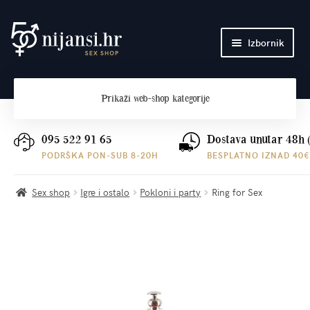
Preskoči
Skoči
Izbornik
na
do
navigaciju
sadržaja
Početna
Prikaži
web-shop kategorije
O nama
Plaćanje i dostava
095 522 91 65
Dostava unutar 48h 
PODRŠKA PON-SUB 8-20H
BESPLATNO IZNAD 40€
Kontakt
Sex shop
Igre i ostalo
Pokloni i party
Ring for Sex