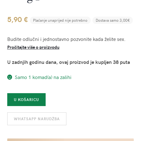
5,90
€
Plaćanje unaprijed nije potrebno
Dostava samo 3,00€
Budite odlučni i jednostavno pozvonite kada želite sex.
Pročitajte više o proizvodu
U zadnjih godinu dana, ovaj proizvod je kupljen 38 puta
Samo 1 komad(a) na zalihi
Ring
U KOŠARICU
for
Sex
WHATSAPP NARUDŽBA
količina