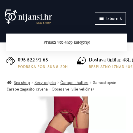
Preskoči
Skoči
Izbornik
na
do
navigaciju
sadržaja
Početna
Prikaži
web-shop kategorije
O nama
Plaćanje i dostava
095 522 91 65
Dostava unutar 48h 
PODRŠKA PON-SUB 8-20H
BESPLATNO IZNAD 40€
Kontakt
Sex shop
Sexy odjeća
Čarape i halteri
Samostojeće
čarape zagasito crvena – Obsessive (više veličina)