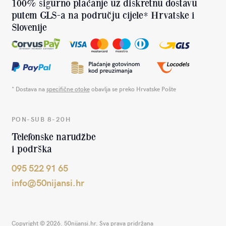
100% sigurno plaćanje uz diskretnu dostavu
putem GLS-a na području cijele* Hrvatske i
Slovenije
* Dostava na
specifične otoke
obavlja se preko Hrvatske Pošte
PON-SUB 8-20H
Telefonske narudžbe
i podrška
095 522 91 65
info@50nijansi.hr
Copyright © 2026. 50nijansi.hr. Sva prava pridržana