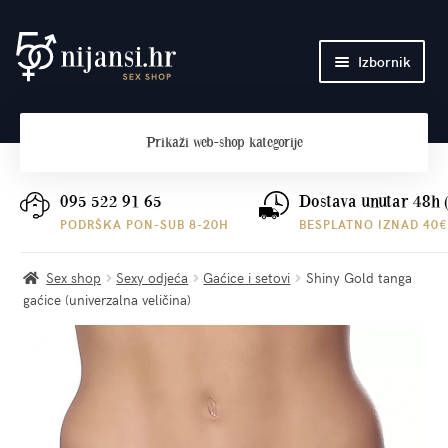
Preskoči
Skoči
Izbornik
na
do
navigaciju
sadržaja
Početna
Prikaži
web-shop kategorije
O nama
Plaćanje i dostava
095 522 91 65
Dostava unutar 48h 
PODRŠKA PON-SUB 8-20H
BESPLATNO IZNAD 40€
Kontakt
Sex shop
Sexy odjeća
Gaćice i setovi
Shiny Gold tanga
gaćice (univerzalna veličina)