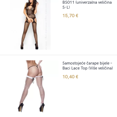
BS011 (univerzalna veličina
S-L)
15,70
€
Samostojeće čarape bijele –
Baci Lace Top (Više veličina)
10,40
€