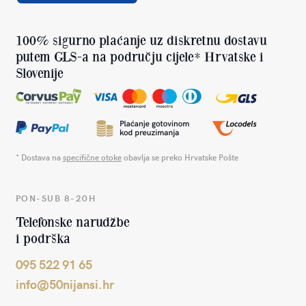
100% sigurno plaćanje uz diskretnu dostavu
putem GLS-a na području cijele* Hrvatske i
Slovenije
* Dostava na
specifične otoke
obavlja se preko Hrvatske Pošte
PON-SUB 8-20H
Telefonske narudžbe
i podrška
095 522 91 65
info@50nijansi.hr