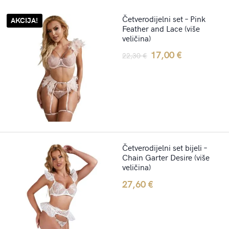
Četverodijelni set – Pink
AKCIJA!
Feather and Lace (više
veličina)
Original
Current
17,00
€
22,30
€
price
price
was:
is:
22,30 €.
17,00 €.
Četverodijelni set bijeli –
Chain Garter Desire (više
veličina)
27,60
€