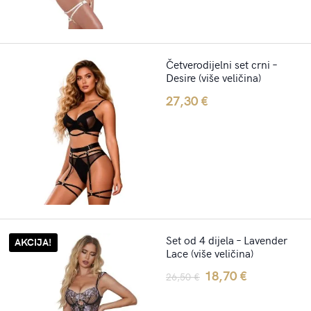
Četverodijelni set crni –
Desire (više veličina)
27,30
€
Set od 4 dijela – Lavender
AKCIJA!
Lace (više veličina)
Original
Current
18,70
€
26,50
€
price
price