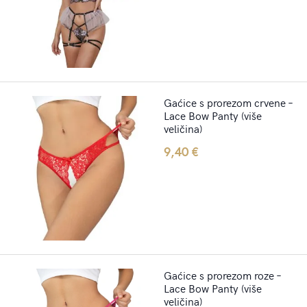
was:
is:
26,50 €.
18,70 €.
Gaćice s prorezom crvene –
Lace Bow Panty (više
veličina)
9,40
€
Gaćice s prorezom roze –
Lace Bow Panty (više
veličina)