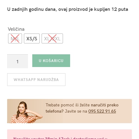
U zadnjih godinu dana, ovaj proizvod je kupljen 12 puta
Veličina
M/L
XS/S
XL/2XL
Gaćice
U KOŠARICU
bijele
-
WHATSAPP NARUDŽBA
Open
Crotch
Lace
Panty
Trebate pomoć ili želite
naručiti preko
telefona?
Javite se na
095 522 91 65
(više
veličina)
količina
Naručite
unutar 38min 16sek
i dostavljamo već u