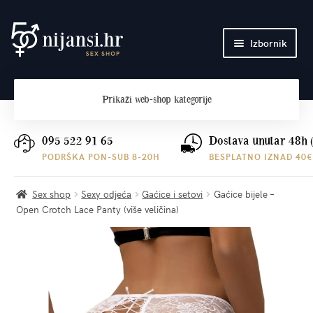
Preskoči
Skoči
Izbornik
na
do
navigaciju
sadržaja
Početna
Prikaži
web-shop kategorije
O nama
Plaćanje i dostava
095 522 91 65
Dostava unutar 48h 
PODRŠKA PON-SUB 8-20H
BESPLATNO IZNAD 40€
Kontakt
Sex shop
Sexy odjeća
Gaćice i setovi
Gaćice bijele –
Open Crotch Lace Panty (više veličina)