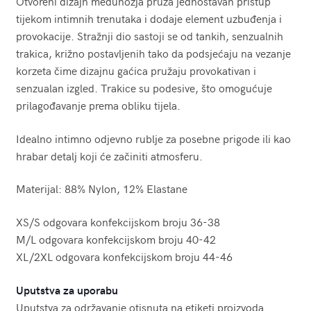
Otvoreni dizajn međunožja pruža jednostavan pristup
tijekom intimnih trenutaka i dodaje element uzbuđenja i
provokacije. Stražnji dio sastoji se od tankih, senzualnih
trakica, križno postavljenih tako da podsjećaju na vezanje
korzeta čime dizajnu gaćica pružaju provokativan i
senzualan izgled. Trakice su podesive, što omogućuje
prilagođavanje prema obliku tijela.
Idealno intimno odjevno rublje za posebne prigode ili kao
hrabar detalj koji će začiniti atmosferu.
Materijal: 88% Nylon, 12% Elastane
XS/S odgovara konfekcijskom broju 36-38
M/L odgovara konfekcijskom broju 40-42
XL/2XL odgovara konfekcijskom broju 44-46
Uputstva za uporabu
Uputstva za održavanje otisnuta na etiketi proizvoda.