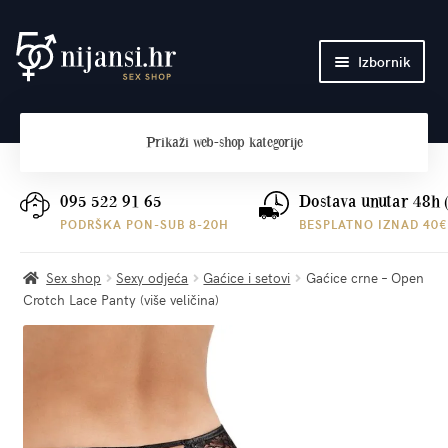
Preskoči
Skoči
Izbornik
na
do
navigaciju
sadržaja
Početna
Prikaži
web-shop kategorije
O nama
Plaćanje i dostava
095 522 91 65
Dostava unutar 48h 
PODRŠKA PON-SUB 8-20H
BESPLATNO IZNAD 40€
Kontakt
Sex shop
Sexy odjeća
Gaćice i setovi
Gaćice crne – Open
Crotch Lace Panty (više veličina)