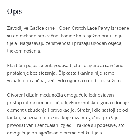
Opis
Zavodljive Gaćice crne – Open Crotch Lace Panty izrađene
su od mekane prozračne tkanine koja nježno prati liniju
tijela. Naglašavaju ženstvenost i pružaju ugodan osjećaj
tijekom nošenja.
Elastični pojas se prilagođava tijelu i osigurava savršeno
pristajanje bez stezanja. Čipkasta tkanina nije samo
vizualno privlačna, već i vrlo ugodna u dodiru s kožom.
Otvoreni dizajn međunožja omogućuje jednostavan
pristup intimnom području tijekom erotskih igrica i dodaje
element uzbuđenja i provokacije. Stražnji dio sastoji se od
tankih, senzualnih trakica koje dizajnu gaćica pružaju
provokativan i senzualan izgled. Trakice su podesive, što
omogućuje prilagođavanje prema obliku tijela.