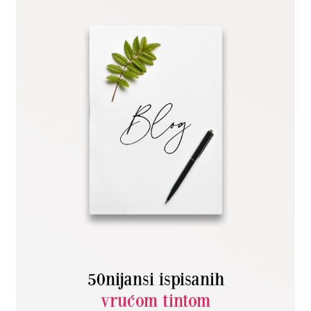
50nijansi ispisanih
vrućom tintom