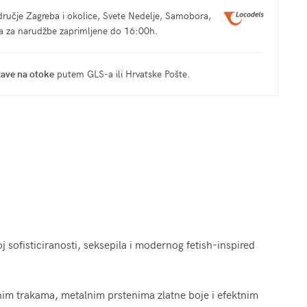
ručje Zagreba i okolice, Svete Nedelje, Samobora,
ma za narudžbe zaprimljene do 16:00h.
tave na otoke
putem GLS-a ili Hrvatske Pošte.
oj sofisticiranosti, seksepila i modernog fetish-inspired
vnim trakama, metalnim prstenima zlatne boje i efektnim