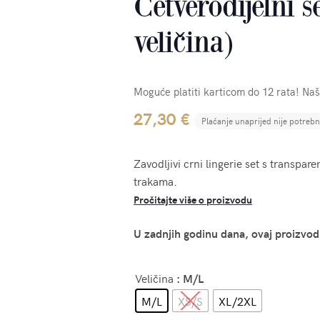
Četverodijelni s
veličina)
Moguće platiti karticom do 12 rata! Na
27,30
€
Plaćanje unaprijed nije potreb
Zavodljivi crni lingerie set s transp
trakama.
Pročitajte više o proizvodu
U zadnjih godinu dana, ovaj proizvod
Veličina
: M/L
M/L
XS/S
XL/2XL