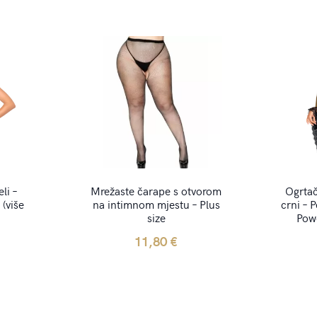
li –
Mrežaste čarape s otvorom
Ogrtač
(više
na intimnom mjestu – Plus
crni – 
size
Powe
11,80
€