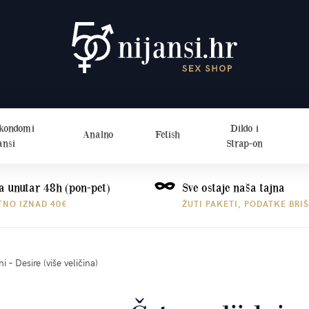
 kondomi
Dildo i
Analno
Fetish
ansi
Strap-on
a unutar 48h (pon-pet)
Sve ostaje naša tajna
TNO IZNAD 40€
ŽUTI PAKETI, PODATKE BRI
i – Desire (više veličina)