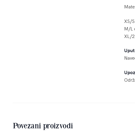
Mater
XS/S
M/L 
XL/2
Uput
Naved
Upoz
Održa
Povezani proizvodi