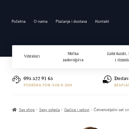
Preskoči
Skoči
Početna
O nama
Plaćanje i dostava
Kontakt
na
do
navigaciju
sadržaja
Muška
Lubrikanti,
Vibratori
zadovoljstva
i stimul
095 522 91 65
Dostav
PODRŠKA PON-SUB 8-20H
BESPLA
Sex shop
Sexy odjeća
Gaćice i setovi
Četverodijelni set crn