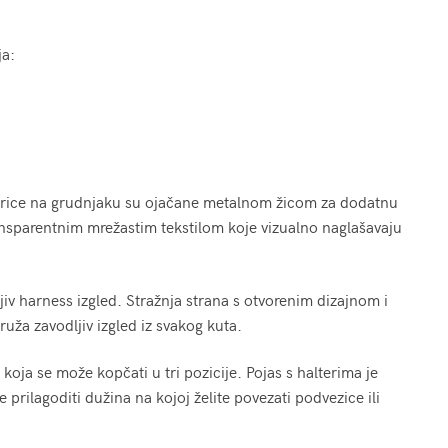
ja:
arice na grudnjaku su ojačane metalnom žicom za dodatnu
nsparentnim mrežastim tekstilom koje vizualno naglašavaju
iv harness izgled. Stražnja strana s otvorenim dizajnom i
ža zavodljiv izgled iz svakog kuta.
a se može kopčati u tri pozicije. Pojas s halterima je
rilagoditi dužina na kojoj želite povezati podvezice ili