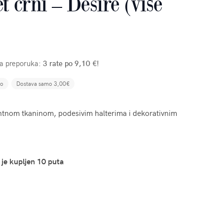
et crni – Desire (više
ša preporuka:
3 rate po 9,10 €!
no
Dostava samo 3,00€
arentnom tkaninom, podesivim halterima i dekorativnim
 je kupljen 10 puta