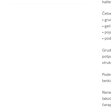
halte
Četve
• gru
• gać
• poj
• pod
Grud
potpo
struk
Podes
tanki
Naram
takođ
čarap