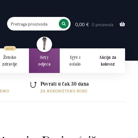
Pretraga proizvoda
0,00
€
0 proizvoda
PRETRAŽITE
Žensko
Sexy
Igre i
Akcija za
zdravlje
odjeća
ostalo
kolovoz
Povrati u čak 30 dana
ŠEMO
ZA NEKORIŠTENU ROBU