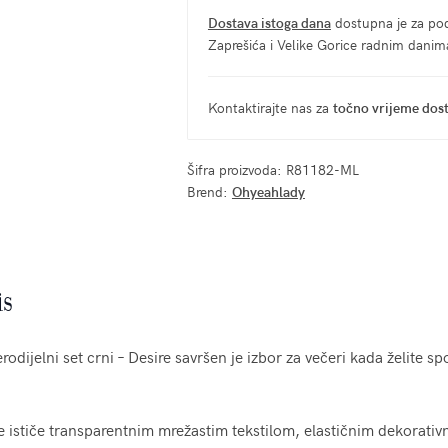
Dostava istoga dana
dostupna je za pod
Zaprešića i Velike Gorice radnim dani
Kontaktirajte nas za
točno vrijeme dos
Šifra proizvoda:
R81182-ML
Brend:
Ohyeahlady
is
rodijelni set crni – Desire savršen je izbor za večeri kada želite sp
e ističe transparentnim mrežastim tekstilom, elastičnim dekorati