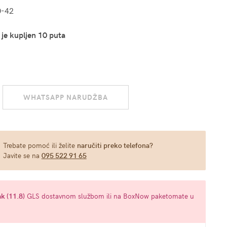
0-42
 je kupljen 10 puta
WHATSAPP NARUDŽBA
Trebate pomoć ili želite
naručiti preko telefona?
Javite se na
095 522 91 65
k (11.8)
GLS dostavnom službom ili na BoxNow paketomate u