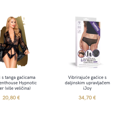
 s tanga gaćicama
Vibrirajuće gaćice s
Penthouse Hypnotic
daljinskim upravljačem
r (više veličina)
iJoy
20,80
€
34,70
€