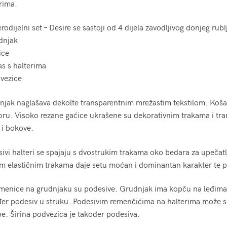
rima.
rodijelni set – Desire se sastoji od 4 dijela zavodljivog donjeg rubl
dnjak
ice
as s halterima
vezice
njak naglašava dekolte transparentnim mrežastim tekstilom. Koš
ru. Visoko rezane gaćice ukrašene su dekorativnim trakama i tra
 i bokove.
ivi halteri se spajaju s dvostrukim trakama oko bedara za upečatlj
m elastičnim trakama daje setu moćan i dominantan karakter te pru
enice na grudnjaku su podesive. Grudnjak ima kopču na leđima koj
er podesiv u struku. Podesivim remenčićima na halterima može se p
e. Širina podvezica je također podesiva.