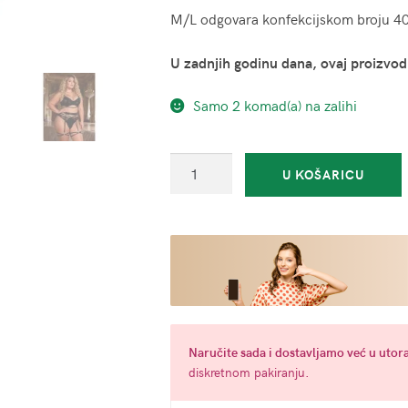
M/L odgovara konfekcijskom broju 4
U zadnjih godinu dana, ovaj proizvod
Samo 2 komad(a) na zalihi
Četverodijelni
U KOŠARICU
set
crni
-
Desire
(više
veličina)
količina
Naručite
sada
i dostavljamo već u
utora
diskretnom pakiranju.