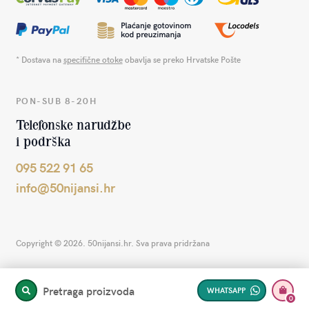
* Dostava na
specifične otoke
obavlja se preko Hrvatske Pošte
PON-SUB 8-20H
Telefonske narudžbe
i podrška
095 522 91 65
info@50nijansi.hr
Copyright © 2026. 50nijansi.hr. Sva prava pridržana
Pretraga proizvoda
WHATSAPP
PRETRAŽITE
0