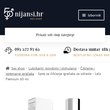
Preskoči
Skoči
Izbornik
na
do
navigaciju
sadržaja
Početna
Prikaži
web-shop kategorije
O nama
Plaćanje i dostava
095 522 91 65
Dostava unutar 48h 
PODRŠKA PON-SUB 8-20H
BESPLATNO IZNAD 40€
Kontakt
Sex shop
Lubrikanti, kondomi i stimulansi
Čišćenje i
spremanje igračaka
Sprej za čišćenje igračaka za odrasle – Lelo
Premium 60 ml