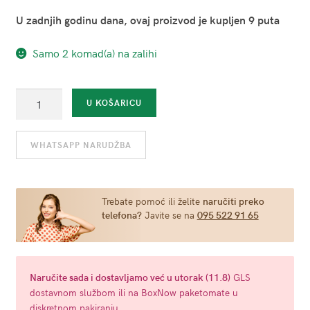
U zadnjih godinu dana, ovaj proizvod je kupljen 9 puta
Samo 2 komad(a) na zalihi
Sprej
U KOŠARICU
za
čišćenje
WHATSAPP NARUDŽBA
igračaka
za
odrasle
-
Trebate pomoć ili želite
naručiti preko
telefona?
Javite se na
095 522 91 65
Lelo
Premium
60
ml
Naručite
sada
i dostavljamo već u
utorak (11.8)
GLS
količina
dostavnom službom ili na BoxNow paketomate u
diskretnom pakiranju.