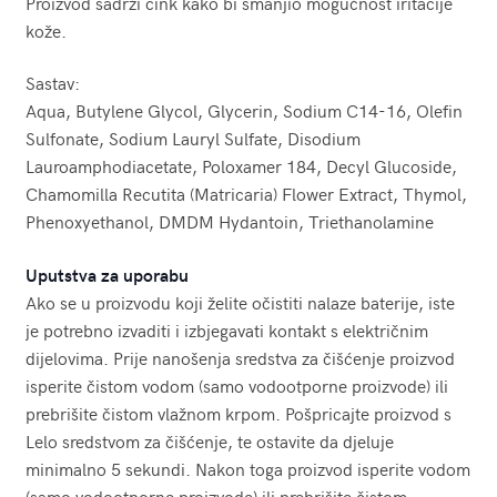
Proizvod sadrži cink kako bi smanjio mogućnost iritacije
kože.
Sastav:
Aqua, Butylene Glycol, Glycerin, Sodium C14-16, Olefin
Sulfonate, Sodium Lauryl Sulfate, Disodium
Lauroamphodiacetate, Poloxamer 184, Decyl Glucoside,
Chamomilla Recutita (Matricaria) Flower Extract, Thymol,
Phenoxyethanol, DMDM Hydantoin, Triethanolamine
Uputstva za uporabu
Ako se u proizvodu koji želite očistiti nalaze baterije, iste
je potrebno izvaditi i izbjegavati kontakt s električnim
dijelovima. Prije nanošenja sredstva za čišćenje proizvod
isperite čistom vodom (samo vodootporne proizvode) ili
prebrišite čistom vlažnom krpom. Pošpricajte proizvod s
Lelo sredstvom za čišćenje, te ostavite da djeluje
minimalno 5 sekundi. Nakon toga proizvod isperite vodom
(samo vodootporne proizvode) ili prebrišite čistom