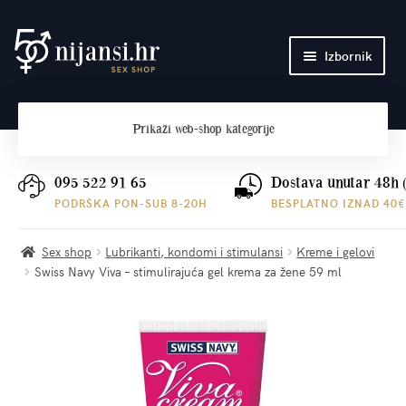
Preskoči
Skoči
Izbornik
na
do
navigaciju
sadržaja
Početna
Prikaži
web-shop kategorije
O nama
Plaćanje i dostava
095 522 91 65
Dostava unutar 48h 
PODRŠKA PON-SUB 8-20H
BESPLATNO IZNAD 40€
Kontakt
Sex shop
Lubrikanti, kondomi i stimulansi
Kreme i gelovi
Swiss Navy Viva – stimulirajuća gel krema za žene 59 ml