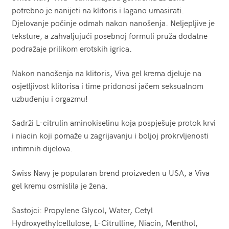
potrebno je nanijeti na klitoris i lagano umasirati.
Djelovanje počinje odmah nakon nanošenja. Neljepljive je
teksture, a zahvaljujući posebnoj formuli pruža dodatne
podražaje prilikom erotskih igrica.
Nakon nanošenja na klitoris, Viva gel krema djeluje na
osjetljivost klitorisa i time pridonosi jačem seksualnom
uzbuđenju i orgazmu!
Sadrži L-citrulin aminokiselinu koja pospješuje protok krvi
i niacin koji pomaže u zagrijavanju i boljoj prokrvljenosti
intimnih dijelova.
Swiss Navy je popularan brend proizveden u USA, a Viva
gel kremu osmislila je žena.
Sastojci: Propylene Glycol, Water, Cetyl
Hydroxyethylcellulose, L-Citrulline, Niacin, Menthol,