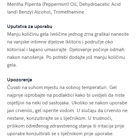
Mentha Piperita (Peppermint) Oil, Dehydroacetic Acid
(and) Benzyl Alcohol, Tromethamine
Uputstva za uporabu
Manju količinu gela (veličine jednog zrna graška) nanesite
na vanjske intimne dijelove (klitoris i područje oko
klitorisa) i lagano umasirajte. Djelovanje počinje odmah
nakon nanošenja. Po potrebi dodajte još manju količinu
gela.
Upozorenje
Čuvati na suhom mjestu na sobnoj temperaturi. Gel
najprije isprobajte na podlaktici kako bi uvidjeli da niste
osjetljivi na neki od sastojaka. Ukoliko se nakon uporabe
javi crvenilo, gel isperite vodom. U slučaju da crvenilo ne
nestane, konzultirajte se s liječnikom. U trudnoći,
prilikom određenog zdravstvenog stanja ili iritacija prije
uporabe konzultirati se s liječnikom prije uporabe.