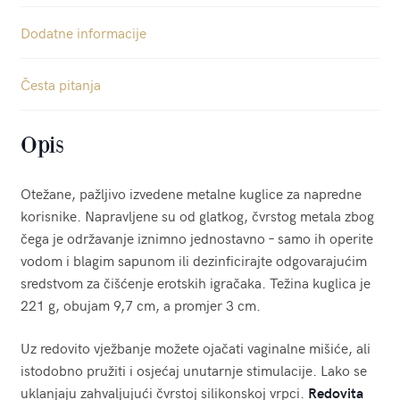
Dodatne informacije
Česta pitanja
Opis
Otežane, pažljivo izvedene metalne kuglice za napredne
korisnike. Napravljene su od glatkog, čvrstog metala zbog
čega je održavanje iznimno jednostavno – samo ih operite
vodom i blagim sapunom ili dezinficirajte odgovarajućim
sredstvom za čišćenje erotskih igračaka. Težina kuglica je
221 g, obujam 9,7 cm, a promjer 3 cm.
Uz redovito vježbanje možete ojačati vaginalne mišiće, ali
istodobno pružiti i osjećaj unutarnje stimulacije. Lako se
uklanjaju zahvaljujući čvrstoj silikonskoj vrpci.
Redovita