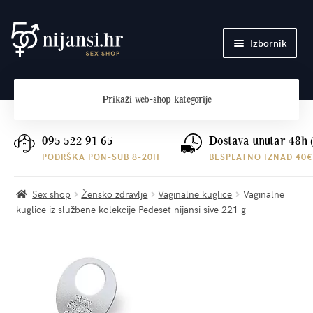
Preskoči
Skoči
Izbornik
na
do
navigaciju
sadržaja
Početna
Prikaži
web-shop kategorije
O nama
Plaćanje i dostava
095 522 91 65
Dostava unutar 48h 
PODRŠKA PON-SUB 8-20H
BESPLATNO IZNAD 40€
Kontakt
Sex shop
Žensko zdravlje
Vaginalne kuglice
Vaginalne
kuglice iz službene kolekcije Pedeset nijansi sive 221 g