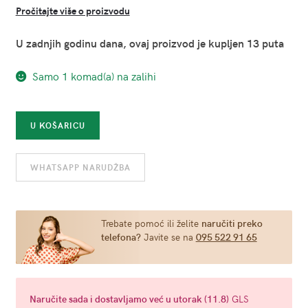
Pročitajte više o proizvodu
U zadnjih godinu dana, ovaj proizvod je kupljen 13 puta
Samo 1 komad(a) na zalihi
Vaginalne
U KOŠARICU
kuglice
iz
WHATSAPP NARUDŽBA
službene
kolekcije
Pedeset
nijansi
Trebate pomoć ili želite
naručiti preko
telefona?
Javite se na
095 522 91 65
sive
221
g
količina
Naručite
sada
i dostavljamo već u
utorak (11.8)
GLS