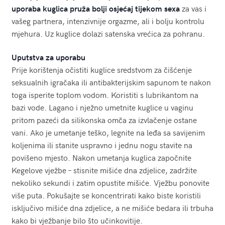
uporaba kuglica pruža bolji osjećaj tijekom sexa
za vas i
vašeg partnera, intenzivnije orgazme, ali i bolju kontrolu
mjehura. Uz kuglice dolazi satenska vrećica za pohranu.
Uputstva za uporabu
Prije korištenja očistiti kuglice sredstvom za čišćenje
seksualnih igračaka ili antibakterijskim sapunom te nakon
toga isperite toplom vodom. Koristiti s lubrikantom na
bazi vode. Lagano i nježno umetnite kuglice u vaginu
pritom pazeći da silikonska omča za izvlačenje ostane
vani. Ako je umetanje teško, legnite na leđa sa savijenim
koljenima ili stanite uspravno i jednu nogu stavite na
povišeno mjesto. Nakon umetanja kuglica započnite
Kegelove vježbe – stisnite mišiće dna zdjelice, zadržite
nekoliko sekundi i zatim opustite mišiće. Vježbu ponovite
više puta. Pokušajte se koncentrirati kako biste koristili
isključivo mišiće dna zdjelice, a ne mišiće bedara ili trbuha
kako bi vježbanje bilo što učinkovitije.