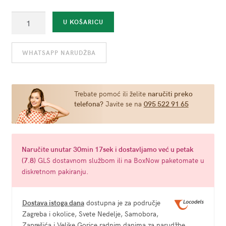
Wheel
U KOŠARICU
Of
Pleasure
WHATSAPP NARUDŽBA
količina
Trebate pomoć ili želite
naručiti preko
telefona?
Javite se na
095 522 91 65
Naručite
unutar 30min 16sek
i dostavljamo već u
petak
(7.8)
GLS dostavnom službom ili na BoxNow paketomate u
diskretnom pakiranju.
Dostava istoga dana
dostupna je za područje
Zagreba i okolice, Svete Nedelje, Samobora,
Zaprešića i Velike Gorice radnim danima za narudžbe