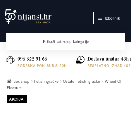
Preskoči
Skoči
Izbornik
na
do
navigaciju
sadržaja
Početna
Prikaži
web-shop kategorije
O nama
Plaćanje i dostava
095 522 91 65
Dostava unutar 48h 
PODRŠKA PON-SUB 8-20H
BESPLATNO IZNAD 40€
Kontakt
Sex shop
Fetish igračke
Ostale Fetish igračke
Wheel Of
Pleasure
AKCIJA!