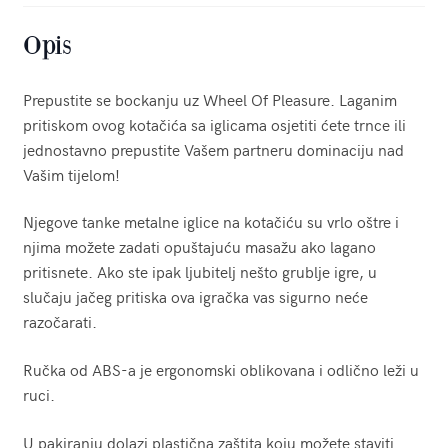
Opis
Prepustite se bockanju uz Wheel Of Pleasure. Laganim
pritiskom ovog kotačića sa iglicama osjetiti ćete trnce ili
jednostavno prepustite Vašem partneru dominaciju nad
Vašim tijelom!
Njegove tanke metalne iglice na kotačiću su vrlo oštre i
njima možete zadati opuštajuću masažu ako lagano
pritisnete. Ako ste ipak ljubitelj nešto grublje igre, u
slučaju jačeg pritiska ova igračka vas sigurno neće
razočarati.
Ručka od ABS-a je ergonomski oblikovana i odlično leži u
ruci.
U pakiranju dolazi plastična zaštita koju možete staviti