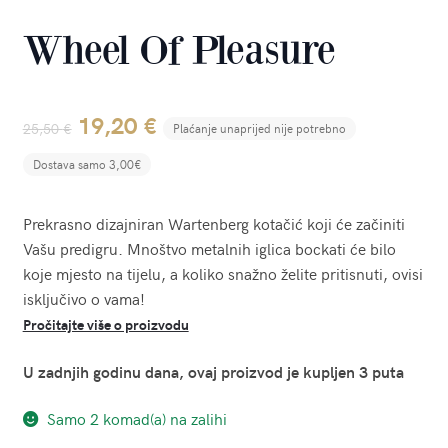
Wheel Of Pleasure
Original
Current
19,20
€
25,50
€
Plaćanje unaprijed nije potrebno
price
price
Dostava samo 3,00€
was:
is:
Prekrasno dizajniran Wartenberg kotačić koji će začiniti
25,50 €.
19,20 €.
Vašu predigru. Mnoštvo metalnih iglica bockati će bilo
koje mjesto na tijelu, a koliko snažno želite pritisnuti, ovisi
isključivo o vama!
Pročitajte više o proizvodu
U zadnjih godinu dana, ovaj proizvod je kupljen 3 puta
Samo 2 komad(a) na zalihi