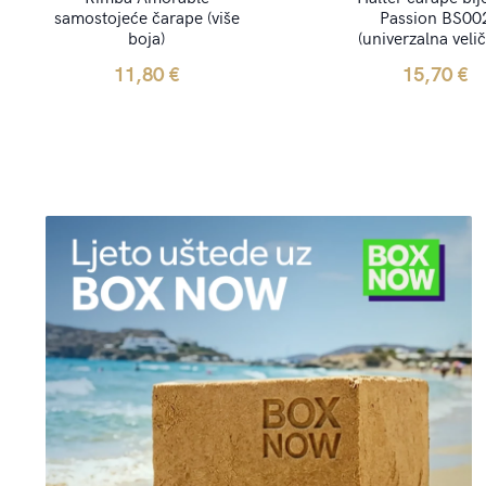
samostojeće čarape (više
Passion BS00
boja)
(univerzalna velič
11,80
€
15,70
€