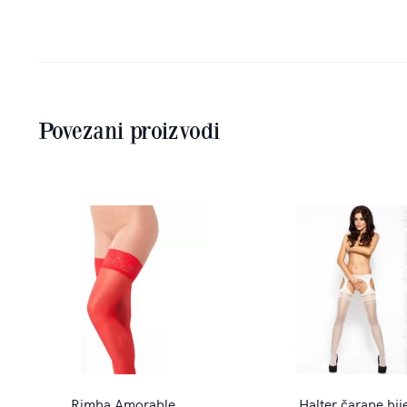
Povezani proizvodi
Rimba Amorable
Halter čarape bij