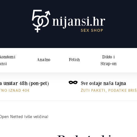
 kondomi
Dildo i
Analno
Fetish
ansi
Strap-on
a unutar 48h (pon-pet)
Sve ostaje naša tajna
TNO IZNAD 40€
ŽUTI PAKETI, PODATKE BRI
Open Netted (više veličina)