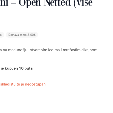
ni – Open Netted (više
no
Dostava samo 3,00€
m na međunožju, otvorenim leđima i mrežastim dizajnom.
 je kupljen 10 puta
skladištu te je nedostupan