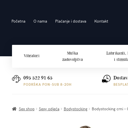
Preskoči
Skoči
Početna
O nama
Plaćanje i dostava
Kontakt
na
do
navigaciju
sadržaja
Muška
Lubrikanti,
Vibratori
zadovoljstva
i stimul
095 522 91 65
Dostav
PODRŠKA PON-SUB 8-20H
BESPLA
Sex shop
Sexy odjeća
Bodystocking
Bodystocking crni – 