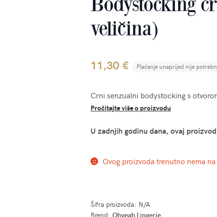
Bodystocking cr
veličina)
11,30
€
Plaćanje unaprijed nije potreb
Crni senzualni bodystocking s otvoro
Pročitajte više o proizvodu
U zadnjih godinu dana, ovaj proizvod
Ovog proizvoda trenutno nema na 
Šifra proizvoda:
N/A
Brend:
Ohyeah Lingerie