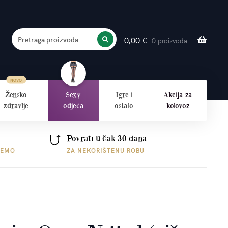
Pretraga proizvoda
0,00
€
0 proizvoda
PRETRAŽITE
Žensko
Sexy
Igre i
Akcija za
zdravlje
odjeća
ostalo
kolovoz
Povrati u čak 30 dana
ŠEMO
ZA NEKORIŠTENU ROBU