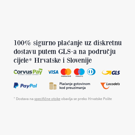
100% sigurno plaćanje uz diskretnu
dostavu putem GLS-a na području
cijele* Hrvatske i Slovenije
* Dostava na
specifične otoke
obavlja se preko Hrvatske Pošte