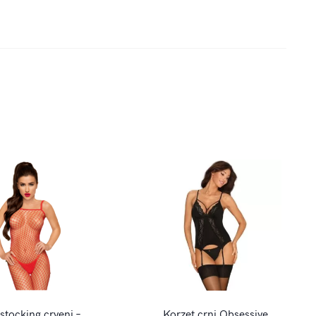
tocking crveni –
Korzet crni Obsessive