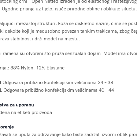
tocking crni – Open Netted izrađen je od elastičnog i rastezljivo
a. Ugodno prianja uz tijelo, ističe prirodne obline i oblikuje siluetu.
ljujući mrežastoj strukturi, koža se diskretno nazire, čime se post
i dekolte koji je međusobno povezan tankim trakicama, zbog čega
rava stabilnost i drži model na mjestu.
 i ramena su otvoreni što pruža senzualan dojam. Model ima otv
rijal: 88% Nylon, 12% Elastane
 Odgovara približno konfekcijskim veličinama 34 – 38
 Odgovara približno konfekcijskim veličinama 40 – 44
stva za uporabu
ena na etiketi proizvoda.
orenje
žavati se uputa za održavanje kako biste zadržali izvorni oblik pro