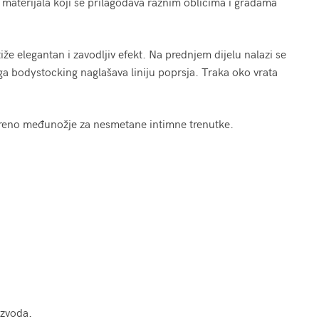
g materijala koji se prilagođava raznim oblicima i građama
iže elegantan i zavodljiv efekt. Na prednjem dijelu nalazi se
 bodystocking naglašava liniju poprsja. Traka oko vrata
oreno međunožje za nesmetane intimne trenutke.
izvoda.