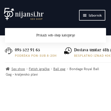
Preskoči
Skoči
Izbornik
na
do
navigaciju
sadržaja
Početna
Prikaži
web-shop kategorije
O nama
Plaćanje i dostava
095 522 91 65
Dostava unutar 48h 
PODRŠKA PON-SUB 8-20H
BESPLATNO IZNAD 40€
Kontakt
Sex shop
Fetish igračke
Ball gag
Bondage Royal Ball
Gag – kraljevsko plavi