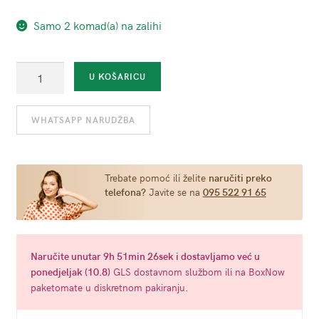
Samo 2 komad(a) na zalihi
Bondage
U KOŠARICU
Royal
Ball
WHATSAPP NARUDŽBA
Gag
-
kraljevsko
plavi
Trebate pomoć ili želite
naručiti preko
telefona?
Javite se na
095 522 91 65
količina
Naručite
unutar 9h 51min 25sek
i dostavljamo već u
ponedjeljak (10.8)
GLS dostavnom službom ili na BoxNow
paketomate u diskretnom pakiranju.