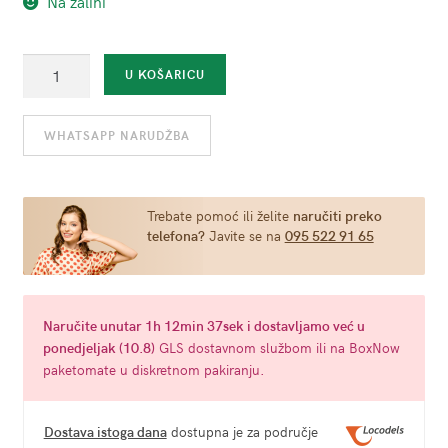
Na zalihi
Crna
U KOŠARICU
maska
-
WHATSAPP NARUDŽBA
Intense
fetish
količina
Trebate pomoć ili želite
naručiti preko
telefona?
Javite se na
095 522 91 65
Naručite
unutar 1h 12min 36sek
i dostavljamo već u
ponedjeljak (10.8)
GLS dostavnom službom ili na BoxNow
paketomate u diskretnom pakiranju.
Dostava istoga dana
dostupna je za područje