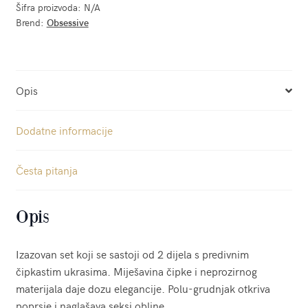
Šifra proizvoda:
N/A
Brend:
Obsessive
Opis
Dodatne informacije
Česta pitanja
Opis
Izazovan set koji se sastoji od 2 dijela s predivnim
čipkastim ukrasima. Miješavina čipke i neprozirnog
materijala daje dozu elegancije. Polu-grudnjak otkriva
poprsje i naglašava seksi obline.