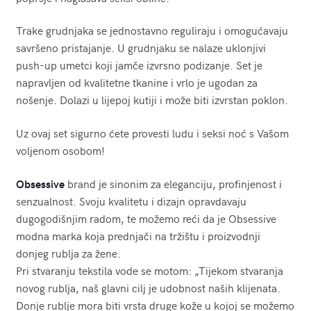
Trake grudnjaka se jednostavno reguliraju i omogućavaju
savršeno pristajanje. U grudnjaku se nalaze uklonjivi
push-up umetci koji jamče izvrsno podizanje. Set je
napravljen od kvalitetne tkanine i vrlo je ugodan za
nošenje. Dolazi u lijepoj kutiji i može biti izvrstan poklon.
Uz ovaj set sigurno ćete provesti ludu i seksi noć s Vašom
voljenom osobom!
Obsessive
brand je sinonim za eleganciju, profinjenost i
senzualnost. Svoju kvalitetu i dizajn opravdavaju
dugogodišnjim radom, te možemo reći da je Obsessive
modna marka koja prednjači na tržištu i proizvodnji
donjeg rublja za žene.
Pri stvaranju tekstila vode se motom: „Tijekom stvaranja
novog rublja, naš glavni cilj je udobnost naših klijenata.
Donje rublje mora biti vrsta druge kože u kojoj se možemo