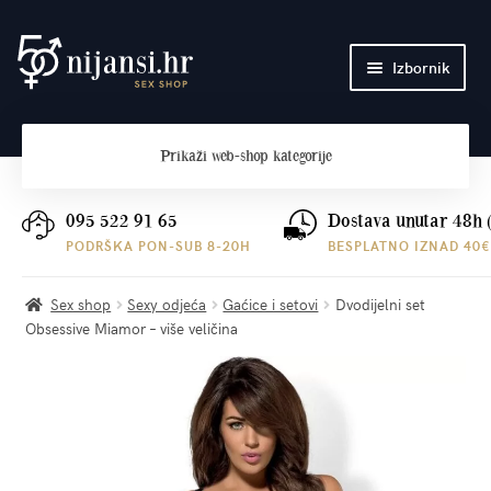
Preskoči
Skoči
Izbornik
na
do
navigaciju
sadržaja
Početna
Prikaži
web-shop kategorije
O nama
Plaćanje i dostava
095 522 91 65
Dostava unutar 48h 
PODRŠKA PON-SUB 8-20H
BESPLATNO IZNAD 40€
Kontakt
Sex shop
Sexy odjeća
Gaćice i setovi
Dvodijelni set
Obsessive Miamor – više veličina