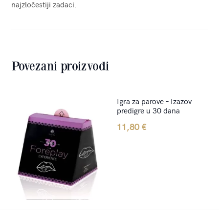
najzločestiji zadaci.
Povezani proizvodi
Igra za parove – Izazov
predigre u 30 dana
11,80
€