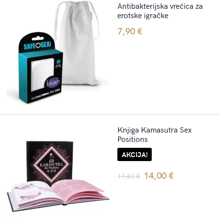
Antibakterijska vrećica za
erotske igračke
7,90
€
Knjiga Kamasutra Sex
Positions
AKCIJA!
Original
Current
14,00
€
17,40
€
price
price
was:
is:
17,40 €.
14,00 €.