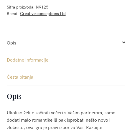
Šifra proizvoda:
N9125
Brend:
Creative conceptions Ltd
Opis
Dodatne informacije
Česta pitanja
Opis
Ukoliko želite začiniti večeri s Vašim partnerom, samo
dodati malo romantike ili pak isprobati nešto novo i
zločesto, ova igra je pravi izbor za Vas. Razbijte