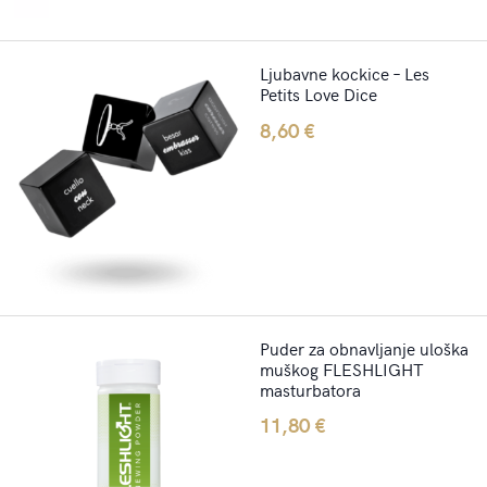
Ljubavne kockice – Les
Petits Love Dice
8,60
€
Puder za obnavljanje uloška
muškog FLESHLIGHT
masturbatora
11,80
€