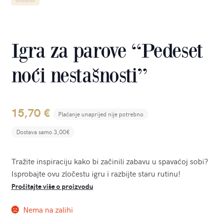
Igra za parove “Pedeset
noći nestašnosti”
15,70
€
Plaćanje unaprijed nije potrebno
Dostava samo 3,00€
Tražite inspiraciju kako bi začinili zabavu u spavaćoj sobi?
Isprobajte ovu zločestu igru i razbijte staru rutinu!
Pročitajte više o proizvodu
Nema na zalihi