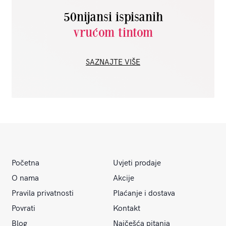
50nijansi ispisanih
vrućom tintom
SAZNAJTE VIŠE
Početna
Uvjeti prodaje
O nama
Akcije
Pravila privatnosti
Plaćanje i dostava
Povrati
Kontakt
Blog
Najčešća pitanja