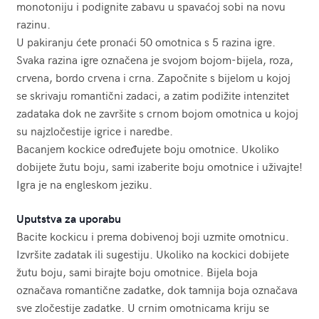
monotoniju i podignite zabavu u spavaćoj sobi na novu
razinu.
U pakiranju ćete pronaći 50 omotnica s 5 razina igre.
Svaka razina igre označena je svojom bojom-bijela, roza,
crvena, bordo crvena i crna. Započnite s bijelom u kojoj
se skrivaju romantični zadaci, a zatim podižite intenzitet
zadataka dok ne završite s crnom bojom omotnica u kojoj
su najzločestije igrice i naredbe.
Bacanjem kockice određujete boju omotnice. Ukoliko
dobijete žutu boju, sami izaberite boju omotnice i uživajte!
Igra je na engleskom jeziku.
Uputstva za uporabu
Bacite kockicu i prema dobivenoj boji uzmite omotnicu.
Izvršite zadatak ili sugestiju. Ukoliko na kockici dobijete
žutu boju, sami birajte boju omotnice. Bijela boja
označava romantične zadatke, dok tamnija boja označava
sve zločestije zadatke. U crnim omotnicama kriju se