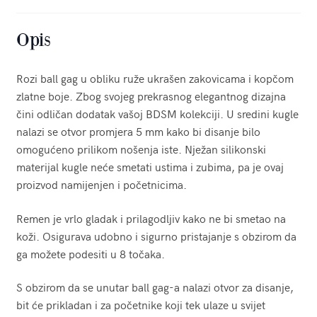
Opis
Rozi ball gag u obliku ruže ukrašen zakovicama i kopčom
zlatne boje. Zbog svojeg prekrasnog elegantnog dizajna
čini odličan dodatak vašoj BDSM kolekciji. U sredini kugle
nalazi se otvor promjera 5 mm kako bi disanje bilo
omogućeno prilikom nošenja iste. Nježan silikonski
materijal kugle neće smetati ustima i zubima, pa je ovaj
proizvod namijenjen i početnicima.
Remen je vrlo gladak i prilagodljiv kako ne bi smetao na
koži. Osigurava udobno i sigurno pristajanje s obzirom da
ga možete podesiti u 8 točaka.
S obzirom da se unutar ball gag-a nalazi otvor za disanje,
bit će prikladan i za početnike koji tek ulaze u svijet