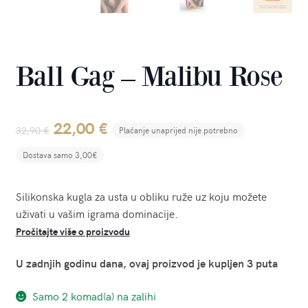
Ball Gag – Malibu Rose
Original
Current
22,00
€
32,90
€
Plaćanje unaprijed nije potrebno
price
price
Dostava samo 3,00€
was:
is:
Silikonska kugla za usta u obliku ruže uz koju možete
32,90 €.
22,00 €.
uživati u vašim igrama dominacije.
Pročitajte više o proizvodu
U zadnjih godinu dana, ovaj proizvod je kupljen 3 puta
Samo 2 komad(a) na zalihi