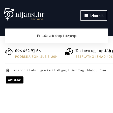
Preskoči
Skoči
Izbornik
na
do
navigaciju
sadržaja
Početna
Prikaži
web-shop kategorije
O nama
Plaćanje i dostava
095 522 91 65
Dostava unutar 48h 
PODRŠKA PON-SUB 8-20H
BESPLATNO IZNAD 40€
Kontakt
Sex shop
Fetish igračke
Ball gag
Ball Gag – Malibu Rose
AKCIJA!