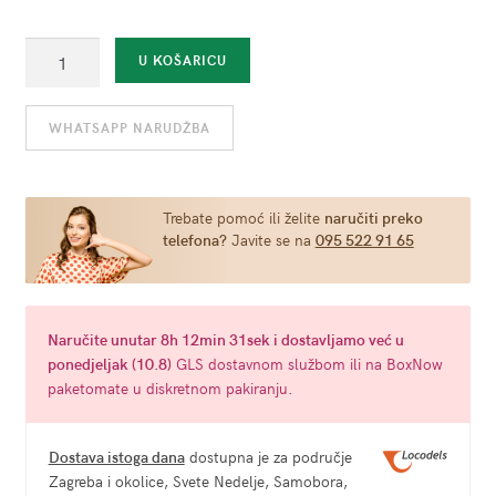
Ball
U KOŠARICU
Gag
-
WHATSAPP NARUDŽBA
Malibu
Rose
količina
Trebate pomoć ili želite
naručiti preko
telefona?
Javite se na
095 522 91 65
Naručite
unutar 8h 12min 30sek
i dostavljamo već u
ponedjeljak (10.8)
GLS dostavnom službom ili na BoxNow
paketomate u diskretnom pakiranju.
Dostava istoga dana
dostupna je za područje
Zagreba i okolice, Svete Nedelje, Samobora,