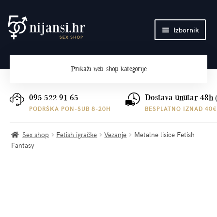
Preskoči
Skoči
Izbornik
na
do
navigaciju
sadržaja
Početna
Prikaži
web-shop kategorije
O nama
Plaćanje i dostava
095 522 91 65
Dostava unutar 48h 
PODRŠKA PON-SUB 8-20H
BESPLATNO IZNAD 40€
Kontakt
Sex shop
Fetish igračke
Vezanje
Metalne lisice Fetish
Fantasy