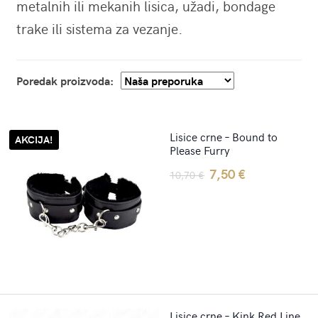
metalnih ili mekanih lisica, užadi, bondage
trake ili sistema za vezanje.
Poredak proizvoda:
Lisice crne – Bound to
AKCIJA!
Please Furry
Original
Current
7,50
€
10,70
€
price
price
was:
is:
10,70 €.
7,50 €.
Lisice crne – Kink Red Line