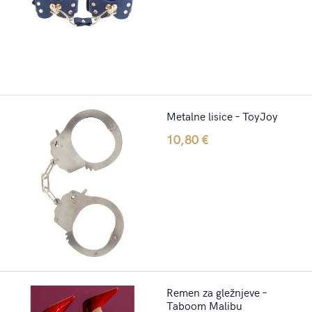
was:
is:
29,70 €.
23,70 €.
Metalne lisice – ToyJoy
10,80
€
Remen za gležnjeve –
Taboom Malibu