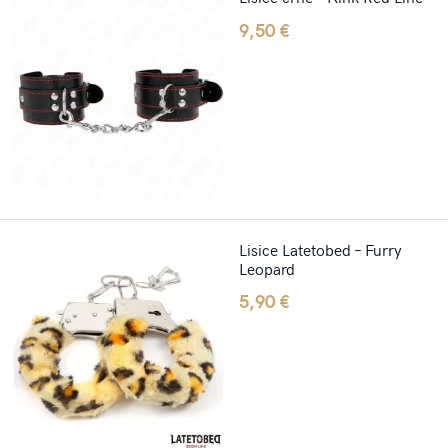
9,50
€
Lisice Latetobed – Furry
Leopard
5,90
€