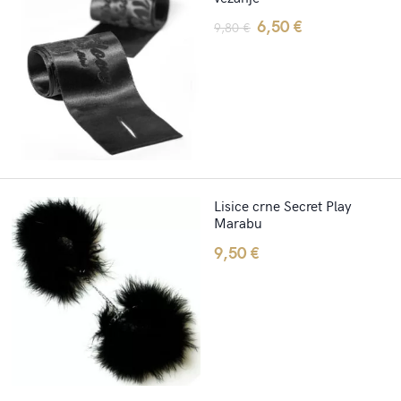
Original
Current
6,50
€
9,80
€
price
price
was:
is:
9,80 €.
6,50 €.
Lisice crne Secret Play
Marabu
9,50
€