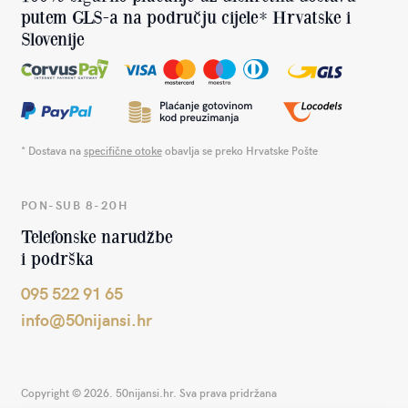
putem GLS-a na području cijele* Hrvatske i
Slovenije
* Dostava na
specifične otoke
obavlja se preko Hrvatske Pošte
PON-SUB 8-20H
Telefonske narudžbe
i podrška
095 522 91 65
info@50nijansi.hr
Copyright © 2026. 50nijansi.hr. Sva prava pridržana