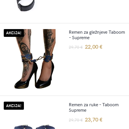
Remen za gležnjeve Taboom
AKCIJA!
– Supreme
Original
Current
22,00
€
29,70
€
price
price
was:
is:
29,70 €.
22,00 €.
Remen za ruke – Taboom
AKCIJA!
Supreme
Original
Current
23,70
€
29,70
€
price
price