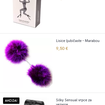
Lisice ljubičaste – Marabou
9,50
€
Silky Sensual vrpce za
AKCIJA!
vezanje