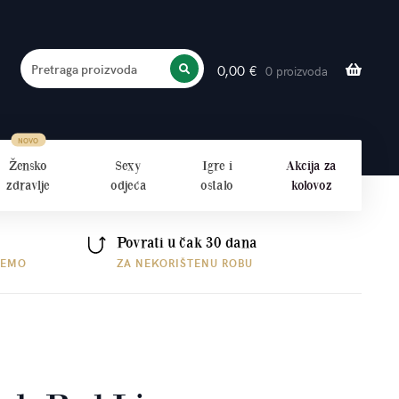
Pretraga proizvoda
0,00
€
0 proizvoda
PRETRAŽITE
Žensko
Sexy
Igre i
Akcija za
zdravlje
odjeća
ostalo
kolovoz
Povrati u čak 30 dana
ŠEMO
ZA NEKORIŠTENU ROBU