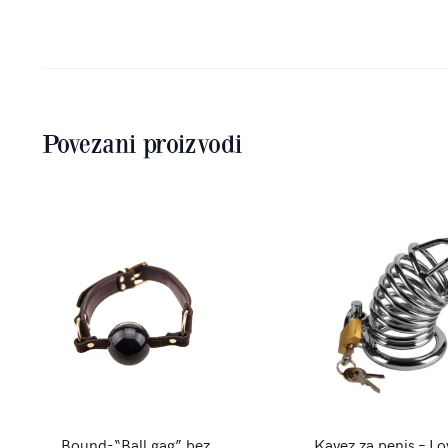
Povezani proizvodi
Bound-“Ball gag” bez
Kavez za penis – Lo