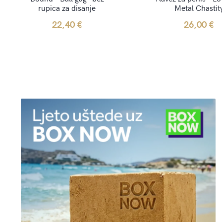
rupica za disanje
Metal Chastit
22,40
€
26,00
€