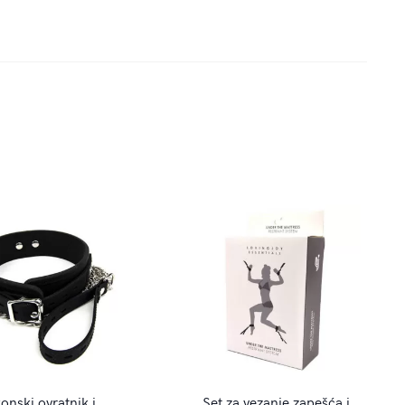
konski ovratnik i
Set za vezanje zapešća i