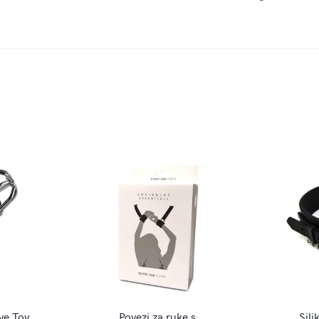
ve Toy
Povezi za ruke s
Sili