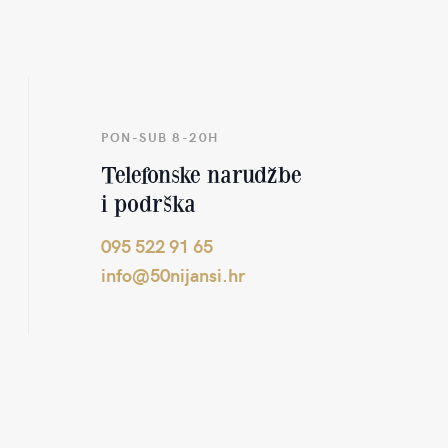
PON-SUB 8-20H
Telefonske narudžbe
i podrška
095 522 91 65
info@50nijansi.hr