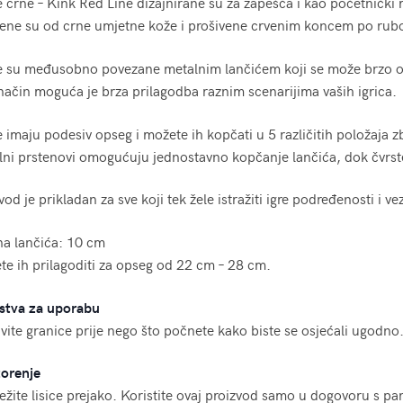
e crne – Kink Red Line dizajnirane su za zapešća i kao početnički m
đene su od crne umjetne kože i prošivene crvenim koncem po rubo
ce su međusobno povezane metalnim lančićem koji se može brzo o
način moguća je brza prilagodba raznim scenarijima vaših igrica.
e imaju podesiv opseg i možete ih kopčati u 5 različitih položaja
ni prstenovi omogućuju jednostavno kopčanje lančića, dok čvrste
vod je prikladan za sve koji tek žele istražiti igre podređenosti i v
na lančića: 10 cm
e ih prilagoditi za opseg od 22 cm – 28 cm.
stva za uporabu
vite granice prije nego što počnete kako biste se osjećali ugodno. 
orenje
ežite lisice prejako. Koristite ovaj proizvod samo u dogovoru s par