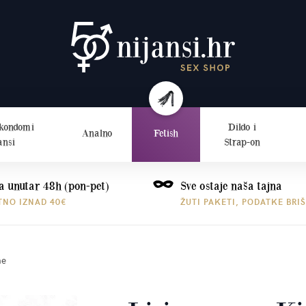
 kondomi
Dildo i
Analno
Fetish
ansi
Strap-on
a unutar 48h (pon-pet)
Sve ostaje naša tajna
TNO IZNAD 40€
ŽUTI PAKETI, PODATKE BRI
ne