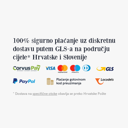
100% sigurno plaćanje uz diskretnu
dostavu putem GLS-a na području
cijele* Hrvatske i Slovenije
* Dostava na
specifične otoke
obavlja se preko Hrvatske Pošte