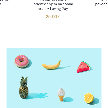
y
pričvršćenjem na sobna
povodac
vrata – Loving Joy
25,00
€