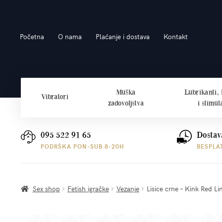
Preskoči
Skoči
Početna
O nama
Plaćanje i dostava
Kontakt
na
do
navigaciju
sadržaja
Muška
Lubrikanti,
Vibratori
zadovoljstva
i stimul
095 522 91 65
Dostav
PODRŠKA PON-SUB 8-20H
BESPLA
Sex shop
Fetish igračke
Vezanje
Lisice crne – Kink Red Li