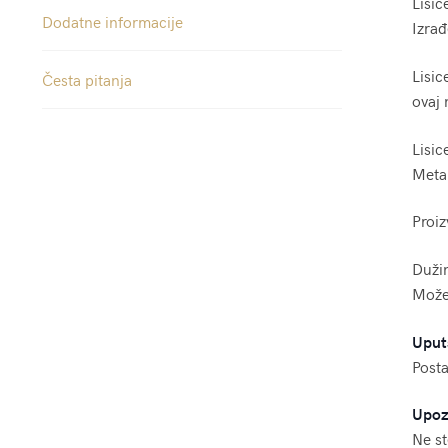
Lisic
Dodatne informacije
Izra
Lisi
Česta pitanja
ovaj 
Lisic
Metal
Proiz
Duži
Možet
Uput
Posta
Upoz
Ne st