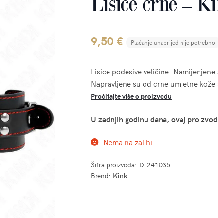
Lisice crne – K
9,50
€
Plaćanje unaprijed nije potrebno
Lisice podesive veličine. Namijenjene 
Napravljene su od crne umjetne kože 
Pročitajte više o proizvodu
U zadnjih godinu dana, ovaj proizvod
Nema na zalihi
Šifra proizvoda:
D-241035
Brend:
Kink