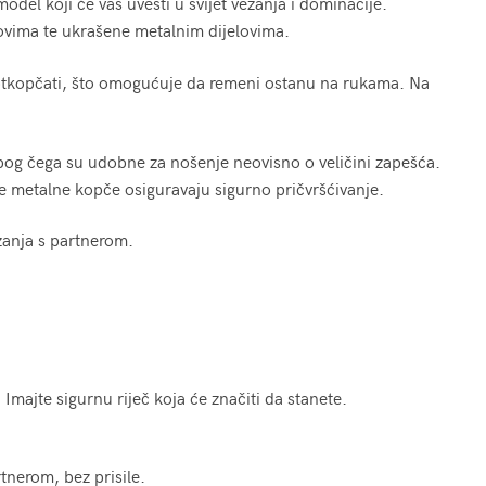
odel koji će vas uvesti u svijet vezanja i dominacije.
vima te ukrašene metalnim dijelovima.
tkopčati, što omogućuje da remeni ostanu na rukama. Na
 zbog čega su udobne za nošenje neovisno o veličini zapešća.
 metalne kopče osiguravaju sigurno pričvršćivanje.
ezanja s partnerom.
Imajte sigurnu riječ koja će značiti da stanete.
tnerom, bez prisile.