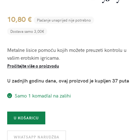
10,80
€
Plaćanje unaprijed nije potrebno
Dostava samo 3,00€
Metalne lisice pomoću kojih možete preuzeti kontrolu u
vašim erotskim igricama.
Pročitajte više o proizvodu
U zadnjih godinu dana, ovaj proizvod je kupljen 37 puta
Samo 1 komad(a) na zalihi
Metalne
U KOŠARICU
lisice
-
WHATSAPP NARUDŽBA
ToyJoy