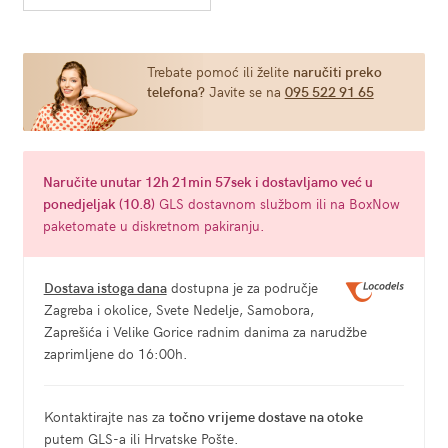
količina
Trebate pomoć ili želite
naručiti preko
telefona?
Javite se na
095 522 91 65
Naručite
unutar 12h 21min 56sek
i dostavljamo već u
ponedjeljak (10.8)
GLS dostavnom službom ili na BoxNow
paketomate u diskretnom pakiranju.
Dostava istoga dana
dostupna je za područje
Zagreba i okolice, Svete Nedelje, Samobora,
Zaprešića i Velike Gorice radnim danima za narudžbe
zaprimljene do 16:00h.
Kontaktirajte nas za
točno vrijeme dostave na otoke
putem GLS-a ili Hrvatske Pošte.