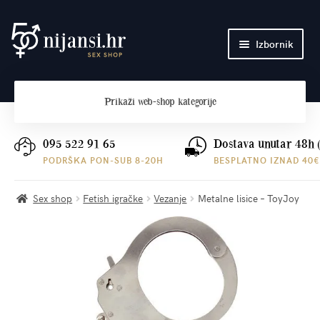
Preskoči
Skoči
Izbornik
na
do
navigaciju
sadržaja
Početna
Prikaži
web-shop kategorije
O nama
Plaćanje i dostava
095 522 91 65
Dostava unutar 48h 
PODRŠKA PON-SUB 8-20H
BESPLATNO IZNAD 40€
Kontakt
Sex shop
Fetish igračke
Vezanje
Metalne lisice – ToyJoy