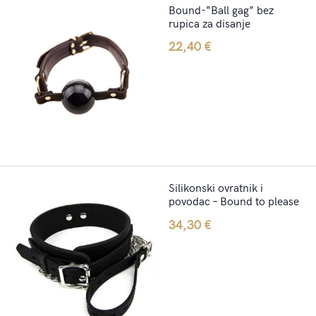
Bound-“Ball gag” bez
rupica za disanje
22,40
€
Silikonski ovratnik i
povodac – Bound to please
34,30
€