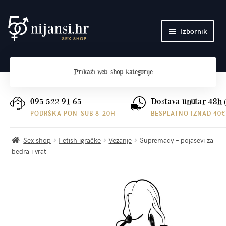
Preskoči
Skoči
Izbornik
na
do
navigaciju
sadržaja
Početna
Prikaži
web-shop kategorije
O nama
Plaćanje i dostava
095 522 91 65
Dostava unutar 48h 
PODRŠKA PON-SUB 8-20H
BESPLATNO IZNAD 40€
Kontakt
Sex shop
Fetish igračke
Vezanje
Supremacy – pojasevi za
bedra i vrat