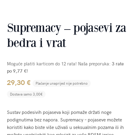
Supremacy – pojasevi za
bedra i vrat
Moguće platiti karticom do 12 rata! Naša preporuka:
3 rate
po 9,77 €!
29,30
€
Plaćanje unaprijed nije potrebno
Dostava samo 3,00€
Sustav podesivih pojaseva koji pomaže držati noge
podignutima bez napora. Supremacy – pojaseve možete
koristiti kako biste više uživali u seksualnim pozama ili ih
možete upotrijebiti kao rekvizit za vaše BDSM igrice.