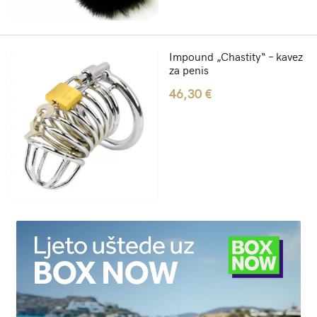
Impound „Chastity“ – kavez
za penis
46,30
€