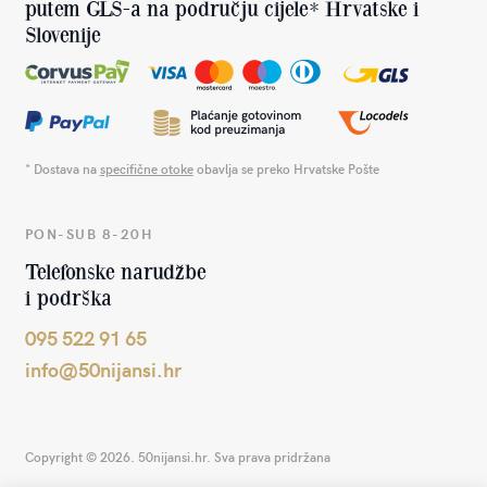
putem GLS-a na području cijele* Hrvatske i
Slovenije
* Dostava na
specifične otoke
obavlja se preko Hrvatske Pošte
PON-SUB 8-20H
Telefonske narudžbe
i podrška
095 522 91 65
info@50nijansi.hr
Copyright © 2026. 50nijansi.hr. Sva prava pridržana