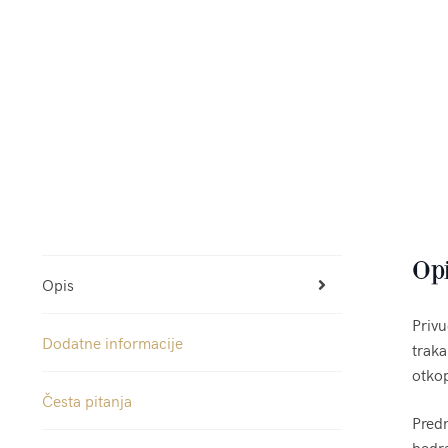
Op
Opis
Privu
Dodatne informacije
traka
otkop
Česta pitanja
Predn
bedra