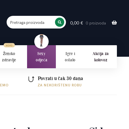
Pretraga proizvoda
0,00
€
0 proizvoda
PRETRAŽITE
Žensko
Sexy
Igre i
Akcija za
zdravlje
odjeća
ostalo
kolovoz
Povrati u čak 30 dana
ŠEMO
ZA NEKORIŠTENU ROBU