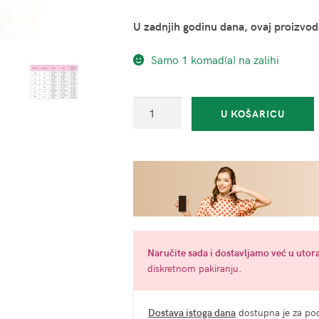
U zadnjih godinu dana, ovaj proizvod
Samo 1 komad(a) na zalihi
Muške
U KOŠARICU
bokserice
s
trakama
crne
-
Side
Loop
Straps
Naručite
sada
i dostavljamo već u
utora
(više
diskretnom pakiranju.
veličina)
količina
Dostava istoga dana
dostupna je za pod