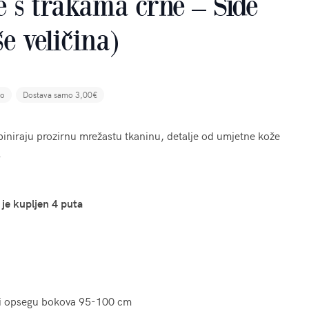
 s trakama crne – Side
e veličina)
no
Dostava samo 3,00€
iniraju prozirnu mrežastu tkaninu, detalje od umjetne kože
.
 je kupljen 4 puta
i opsegu bokova 95-100 cm