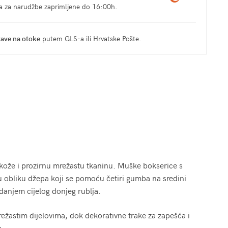
ma za narudžbe zaprimljene do 16:00h.
tave na otoke
putem GLS-a ili Hrvatske Pošte.
 kože i prozirnu mrežastu tkaninu. Muške bokserice s
 u obliku džepa koji se pomoću četiri gumba na sredini
danjem cijelog donjeg rublja.
ežastim dijelovima, dok dekorativne trake za zapešća i
m.