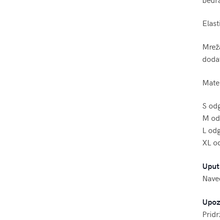
Elast
Mreža
dodat
Mater
S od
M od
L od
XL o
Uput
Naved
Upoz
Pridr