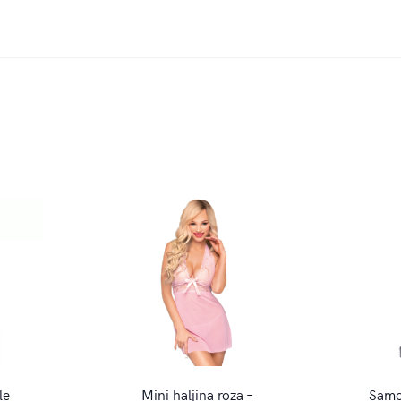
le
Mini haljina roza –
Samo