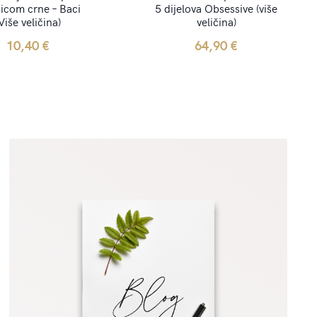
icom crne – Baci
5 dijelova Obsessive (više
Više veličina)
veličina)
10,40
€
64,90
€