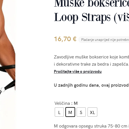
Muške bokserice
Loop Straps (viš
16,70
€
Plaćanje unaprijed nije potreb
Zavodljive muške bokserice koje komb
i dekorativne trake za bedra i zapešća
Pročitajte više o proizvodu
U zadnjih godinu dana, ovaj proizvod
Veličina
: M
L
M
S
XL
M odgovara opsegu struka 75-80 cm 