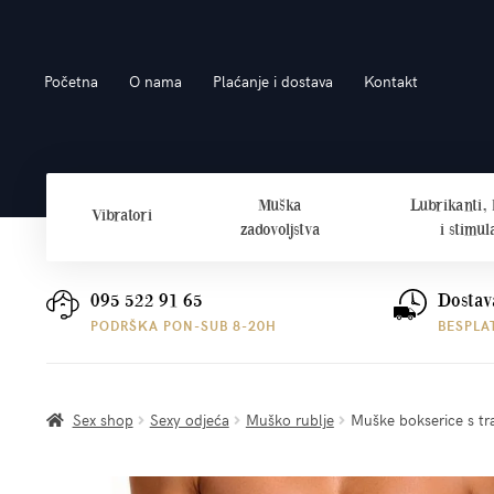
Preskoči
Skoči
Početna
O nama
Plaćanje i dostava
Kontakt
na
do
navigaciju
sadržaja
Muška
Lubrikanti,
Vibratori
zadovoljstva
i stimul
095 522 91 65
Dostav
PODRŠKA PON-SUB 8-20H
BESPLA
Sex shop
Sexy odjeća
Muško rublje
Muške bokserice s tra