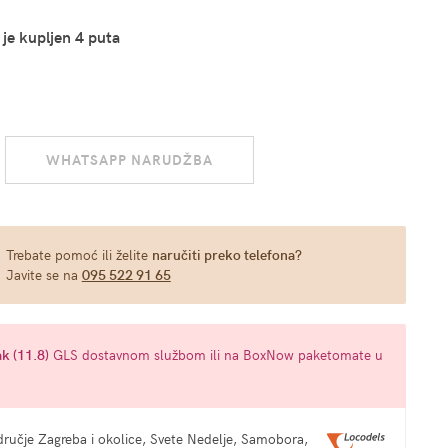
 je kupljen 4 puta
WHATSAPP NARUDŽBA
Trebate pomoć ili želite
naručiti preko telefona?
Javite se na
095 522 91 65
k (11.8)
GLS dostavnom službom ili na BoxNow paketomate u
ručje Zagreba i okolice, Svete Nedelje, Samobora,