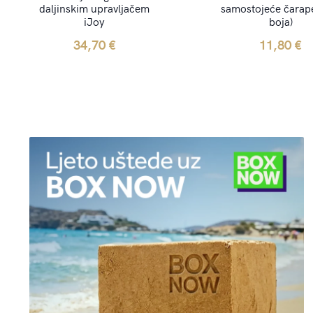
daljinskim upravljačem
samostojeće čarape
iJoy
boja)
34,70
€
11,80
€