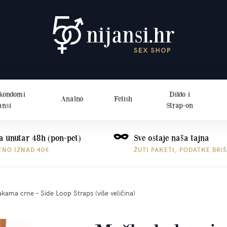
 kondomi
Dildo i
Analno
Fetish
ansi
Strap-on
a unutar 48h (pon-pet)
Sve ostaje naša tajna
TNO IZNAD 40€
ŽUTI PAKETI, PODATKE BRI
kama crne – Side Loop Straps (više veličina)