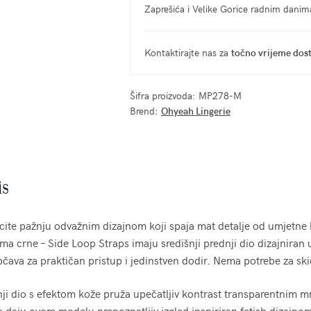
Zaprešića i Velike Gorice radnim dani
Kontaktirajte nas za
točno vrijeme dos
Šifra proizvoda:
MP278-M
Brend:
Ohyeah Lingerie
is
cite pažnju odvažnim dizajnom koji spaja mat detalje od umjetne
ma crne – Side Loop Straps imaju središnji prednji dio dizajniran
čava za praktičan pristup i jedinstven dodir. Nema potrebe za ski
ji dio s efektom kože pruža upečatljiv kontrast transparentnim mr
 daju ovom modelu prepoznatljiv izgled inspiriran fetish dizajno