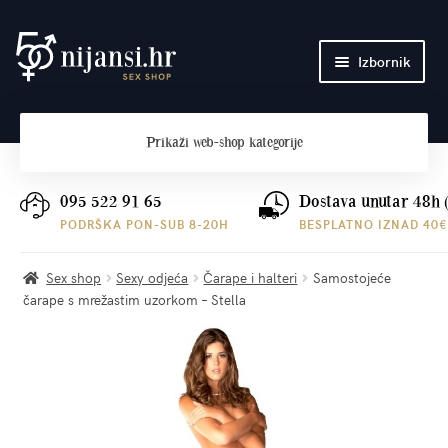
Preskoči
Skoči
Izbornik
na
do
navigaciju
sadržaja
Početna
Prikaži
web-shop kategorije
O nama
Plaćanje i dostava
095 522 91 65
Dostava unutar 48h 
PODRŠKA PON-SUB 8-20H
BESPLATNO IZNAD 40€
Kontakt
Sex shop
Sexy odjeća
Čarape i halteri
Samostojeće
čarape s mrežastim uzorkom – Stella