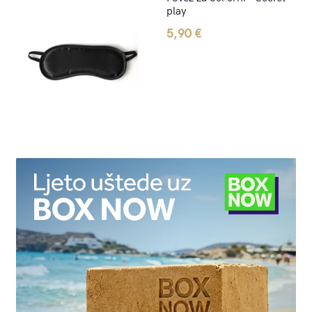
play
5,90
€