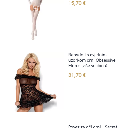
15,70
€
Babydoll s cvjetnim
uzorkom crni Obsessive
Flores (više veličina)
31,70
€
Povez za oči crni – Secret