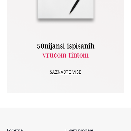
50nijansi ispisanih
vrućom tintom
SAZNAJTE VIŠE
Početna
Uvjeti prodaje