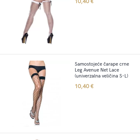
10,40
€
Samostojeće čarape crne
Leg Avenue Net Lace
(univerzalna veličina S-L)
10,40
€