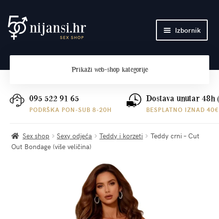
Preskoči
Skoči
Izbornik
na
do
navigaciju
sadržaja
Početna
Prikaži
web-shop kategorije
O nama
Plaćanje i dostava
095 522 91 65
Dostava unutar 48h 
PODRŠKA PON-SUB 8-20H
BESPLATNO IZNAD 40€
Kontakt
Sex shop
Sexy odjeća
Teddy i korzeti
Teddy crni – Cut
Out Bondage (više veličina)