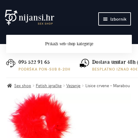
Preskoči
Skoči
Izbornik
na
do
navigaciju
sadržaja
Početna
Prikaži
web-shop kategorije
O nama
Plaćanje i dostava
095 522 91 65
Dostava unutar 48h 
PODRŠKA PON-SUB 8-20H
BESPLATNO IZNAD 40€
Kontakt
Sex shop
Fetish igračke
Vezanje
Lisice crvene – Marabou