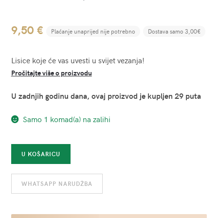
9,50
€
Plaćanje unaprijed nije potrebno
Dostava samo 3,00€
Lisice koje će vas uvesti u svijet vezanja!
Pročitajte više o proizvodu
U zadnjih godinu dana, ovaj proizvod je kupljen 29 puta
Samo 1 komad(a) na zalihi
Lisice
U KOŠARICU
crvene
-
WHATSAPP NARUDŽBA
Marabou
količina