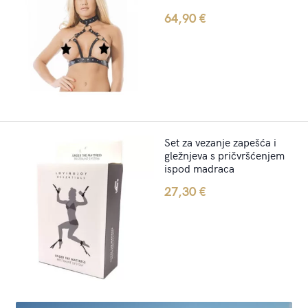
64,90
€
Set za vezanje zapešća i
gležnjeva s pričvršćenjem
ispod madraca
27,30
€