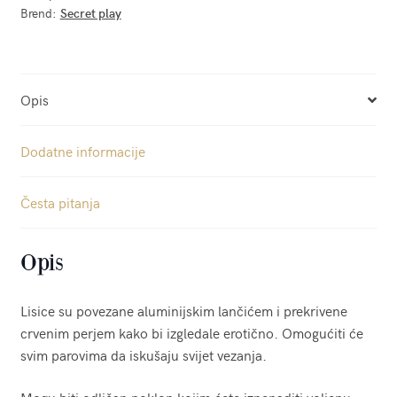
Brend:
Secret play
Opis
Dodatne informacije
Česta pitanja
Opis
Lisice su povezane aluminijskim lančićem i prekrivene
crvenim perjem kako bi izgledale erotično. Omogućiti će
svim parovima da iskušaju svijet vezanja.
Mogu biti odličan poklon kojim ćete iznenaditi voljenu