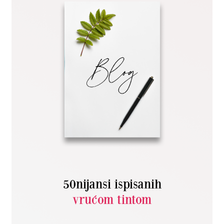
50nijansi ispisanih
vrućom tintom