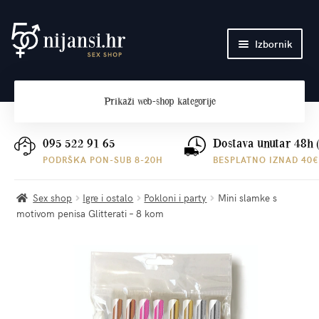
Preskoči
Skoči
Izbornik
na
do
navigaciju
sadržaja
Početna
Prikaži
web-shop kategorije
O nama
Plaćanje i dostava
095 522 91 65
Dostava unutar 48h 
PODRŠKA PON-SUB 8-20H
BESPLATNO IZNAD 40€
Kontakt
Sex shop
Igre i ostalo
Pokloni i party
Mini slamke s
motivom penisa Glitterati – 8 kom