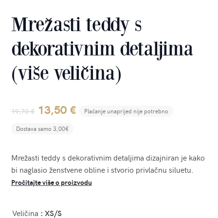
Mrežasti teddy s
dekorativnim detaljima
(više veličina)
Original
Current
13,50
€
19,70
€
Plaćanje unaprijed nije potrebno
price
price
Dostava samo 3,00€
was:
is:
Mrežasti teddy s dekorativnim detaljima dizajniran je kako
19,70 €.
13,50 €.
bi naglasio ženstvene obline i stvorio privlačnu siluetu.
Pročitajte više o proizvodu
Veličina
: XS/S