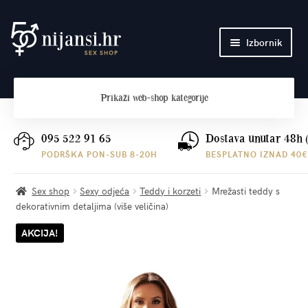
Preskoči
Skoči
Izbornik
na
do
navigaciju
sadržaja
Početna
Prikaži
web-shop kategorije
O nama
Plaćanje i dostava
095 522 91 65
Dostava unutar 48h 
PODRŠKA PON-SUB 8-20H
BESPLATNO IZNAD 40€
Kontakt
Sex shop
Sexy odjeća
Teddy i korzeti
Mrežasti teddy s
dekorativnim detaljima (više veličina)
AKCIJA!