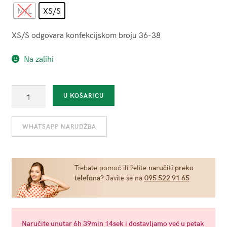
M/L
XS/S
XS/S odgovara konfekcijskom broju 36-38
Na zalihi
Mrežasti
U KOŠARICU
teddy
s
WHATSAPP NARUDŽBA
dekorativnim
detaljima
(više
veličina)
Trebate pomoć ili želite
naručiti preko
telefona?
Javite se na
095 522 91 65
količina
Naručite
unutar 6h 39min 13sek
i dostavljamo već u
petak