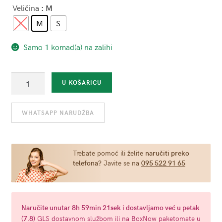
Veličina
: M
L
M
S
Samo 1 komad(a) na zalihi
Samostojeće
U KOŠARICU
lateks
čarape
WHATSAPP NARUDŽBA
-
Rimba
Bedboots
količina
Trebate pomoć ili želite
naručiti preko
telefona?
Javite se na
095 522 91 65
Naručite
unutar 8h 59min 20sek
i dostavljamo već u
petak
(7.8)
GLS dostavnom službom ili na BoxNow paketomate u