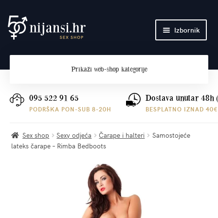
Preskoči
Skoči
Izbornik
na
do
navigaciju
sadržaja
Početna
Prikaži
web-shop kategorije
O nama
Plaćanje i dostava
095 522 91 65
Dostava unutar 48h 
PODRŠKA PON-SUB 8-20H
BESPLATNO IZNAD 40€
Kontakt
Sex shop
Sexy odjeća
Čarape i halteri
Samostojeće
lateks čarape – Rimba Bedboots