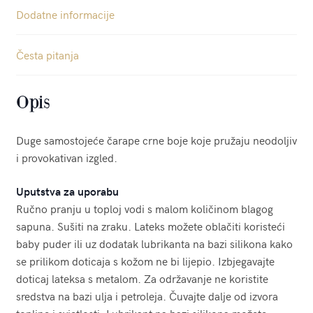
Dodatne informacije
Česta pitanja
Opis
Duge samostojeće čarape crne boje koje pružaju neodoljiv
i provokativan izgled.
Uputstva za uporabu
Ručno pranju u toploj vodi s malom količinom blagog
sapuna. Sušiti na zraku. Lateks možete oblačiti koristeći
baby puder ili uz dodatak lubrikanta na bazi silikona kako
se prilikom doticaja s kožom ne bi lijepio. Izbjegavajte
doticaj lateksa s metalom. Za održavanje ne koristite
sredstva na bazi ulja i petroleja. Čuvajte dalje od izvora
topline i svjetlosti. Lubrikant na bazi silikona možete