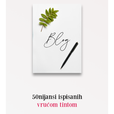
50nijansi ispisanih
vrućom tintom