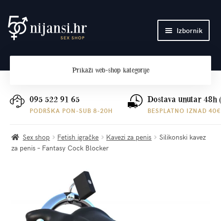
Preskoči
Skoči
Izbornik
na
do
navigaciju
sadržaja
Početna
Prikaži
web-shop kategorije
O nama
Plaćanje i dostava
095 522 91 65
Dostava unutar 48h 
PODRŠKA PON-SUB 8-20H
BESPLATNO IZNAD 40€
Kontakt
Sex shop
Fetish igračke
Kavezi za penis
Silikonski kavez
za penis – Fantasy Cock Blocker