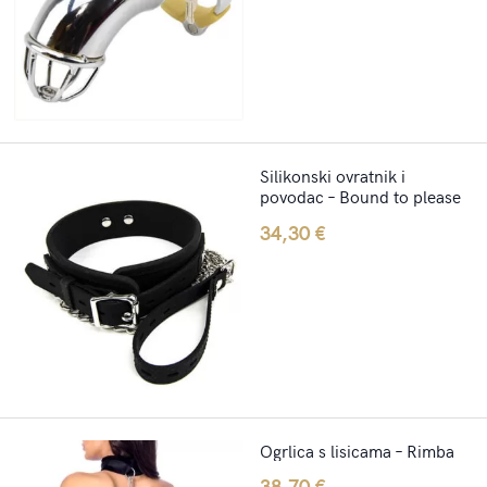
Silikonski ovratnik i
povodac – Bound to please
34,30
€
Ogrlica s lisicama – Rimba
38,70
€