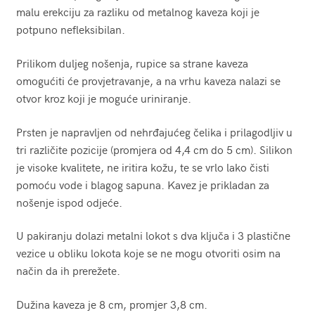
malu erekciju za razliku od metalnog kaveza koji je
potpuno nefleksibilan.
Prilikom duljeg nošenja, rupice sa strane kaveza
omogućiti će provjetravanje, a na vrhu kaveza nalazi se
otvor kroz koji je moguće uriniranje.
Prsten je napravljen od nehrđajućeg čelika i prilagodljiv u
tri različite pozicije (promjera od 4,4 cm do 5 cm). Silikon
je visoke kvalitete, ne iritira kožu, te se vrlo lako čisti
pomoću vode i blagog sapuna. Kavez je prikladan za
nošenje ispod odjeće.
U pakiranju dolazi metalni lokot s dva ključa i 3 plastične
vezice u obliku lokota koje se ne mogu otvoriti osim na
način da ih prerežete.
Dužina kaveza je 8 cm, promjer 3,8 cm.