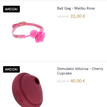
Ball Gag – Malibu Rose
AKCIJA!
Original
Current
22,00
€
32,90
€
price
price
was:
is:
32,90 €.
22,00 €.
Stimulator klitorisa – Cherry
AKCIJA!
Cupcake
Original
Current
40,00
€
55,00
€
price
price
was:
is:
55,00 €.
40,00 €.