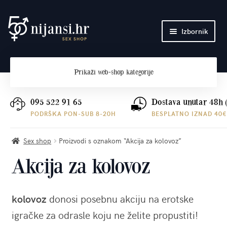
Preskoči
Skoči
Izbornik
na
do
navigaciju
sadržaja
Početna
Prikaži
web-shop kategorije
O nama
Plaćanje i dostava
095 522 91 65
Dostava unutar 48h 
PODRŠKA PON-SUB 8-20H
BESPLATNO IZNAD 40€
Kontakt
Sex shop
Proizvodi s oznakom “Akcija za kolovoz”
Akcija za kolovoz
kolovoz
donosi posebnu akciju na erotske
igračke za odrasle koju ne želite propustiti!