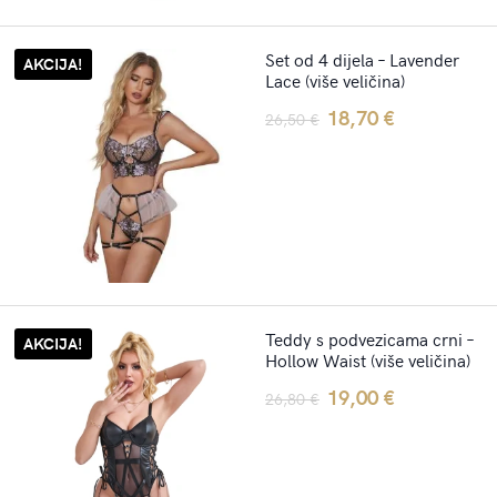
Set od 4 dijela – Lavender
AKCIJA!
Lace (više veličina)
Original
Current
18,70
€
26,50
€
price
price
was:
is:
26,50 €.
18,70 €.
Teddy s podvezicama crni –
AKCIJA!
Hollow Waist (više veličina)
Original
Current
19,00
€
26,80
€
price
price
was:
is:
26,80 €.
19,00 €.