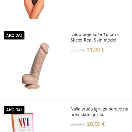
24,70 €.
15,00 €.
Dildo boje kože 16 cm –
AKCIJA!
Silexd Real Skin model 1
Original
Current
31,00
€
37,70
€
price
price
was:
is:
37,70 €.
31,00 €.
Naša vruća igra za parove na
AKCIJA!
hrvatskom jeziku
Original
Current
20,00
€
26,50
€
price
price