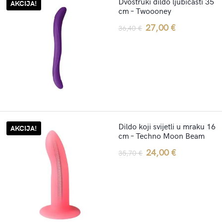
Dvostruki dildo ljubičasti 35
AKCIJA!
cm – Twoooney
Original
Current
27,00
€
36,40
€
price
price
was:
is:
36,40 €.
27,00 €.
Dildo koji svijetli u mraku 16
AKCIJA!
cm – Techno Moon Beam
Original
Current
24,00
€
35,70
€
price
price
was:
is:
35,70 €.
24,00 €.