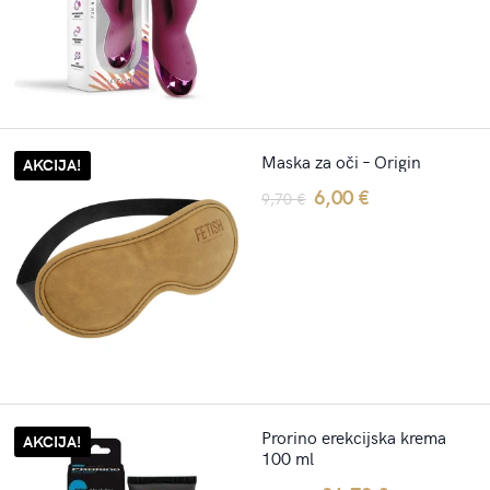
was:
is:
35,60 €.
26,70 €.
Maska za oči – Origin
AKCIJA!
Original
Current
6,00
€
9,70
€
price
price
was:
is:
9,70 €.
6,00 €.
Prorino erekcijska krema
AKCIJA!
100 ml