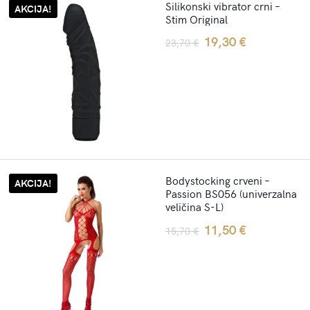
Silikonski vibrator crni –
AKCIJA!
Stim Original
Original
Current
19,30
€
23,70
€
price
price
was:
is:
23,70 €.
19,30 €.
Bodystocking crveni –
AKCIJA!
Passion BS056 (univerzalna
veličina S-L)
Original
Current
11,50
€
15,70
€
price
price
was:
is:
15,70 €.
11,50 €.