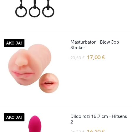
14,70 €.
11,00 €.
Masturbator – Blow Job
AKCIJA!
Stroker
Original
Current
17,00
€
23,60
€
price
price
was:
is:
23,60 €.
17,00 €.
Dildo rozi 16,7 cm – Hitsens
AKCIJA!
2
Original
Current
16,20
€
26,70
€