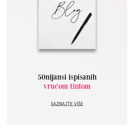
50nijansi ispisanih
vrućom tintom
SAZNAJTE VIŠE