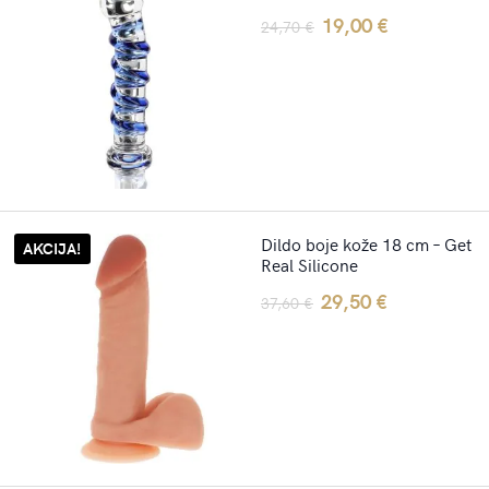
Original
Current
19,00
€
24,70
€
price
price
was:
is:
24,70 €.
19,00 €.
Dildo boje kože 18 cm – Get
AKCIJA!
Real Silicone
Original
Current
29,50
€
37,60
€
price
price
was:
is:
37,60 €.
29,50 €.