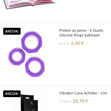
17,40 €.
14,00 €.
Prsteni za penis – A Gusto
AKCIJA!
Silicone Rings ljubičasti
Original
Current
5,00
€
8,70
€
price
price
was:
is:
8,70 €.
5,00 €.
Vibrator Luna Achilles – crni
AKCIJA!
Original
Current
28,70
€
37,30
€
price
price