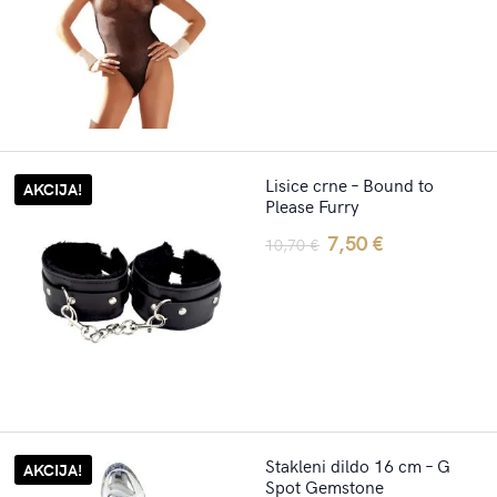
price
price
was:
is:
19,70 €.
13,50 €.
Lisice crne – Bound to
AKCIJA!
Please Furry
Original
Current
7,50
€
10,70
€
price
price
was:
is:
10,70 €.
7,50 €.
Stakleni dildo 16 cm – G
AKCIJA!
Spot Gemstone