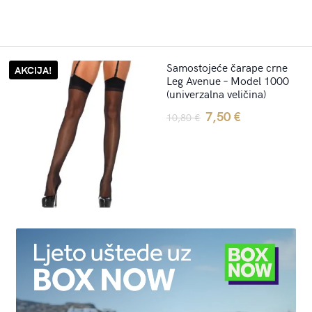
Samostojeće čarape crne
AKCIJA!
Leg Avenue – Model 1000
(univerzalna veličina)
Original
Current
7,50
€
10,80
€
price
price
was:
is:
10,80 €.
7,50 €.