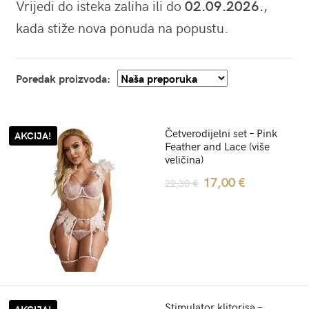
Vrijedi do isteka zaliha ili do
02.09.2026.
,
kada stiže nova ponuda na popustu.
Poredak proizvoda:
Četverodijelni set – Pink
AKCIJA!
Feather and Lace (više
veličina)
Original
Current
17,00
€
22,30
€
price
price
was:
is:
22,30 €.
17,00 €.
Stimulator klitorisa –