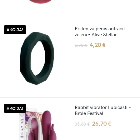
Prsten za penis antracit
AKCIJA!
zeleni – Alive Stellar
Original
Current
4,20
€
6,70
€
price
price
was:
is:
6,70 €.
4,20 €.
Rabbit vibrator ljubičasti –
AKCIJA!
Brole Festival
Original
Current
26,70
€
35,60
€
price
price