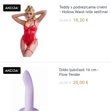
Teddy s podvezicama crveni
AKCIJA!
– Hollow Waist (više veličina)
Original
Current
18,20
€
26,80
€
price
price
was:
is:
26,80 €.
18,20 €.
Dildo ljubičasti 16 cm –
AKCIJA!
Flow Tender
Original
Current
25,00
€
33,50
€
price
price
was:
is:
33,50 €.
25,00 €.