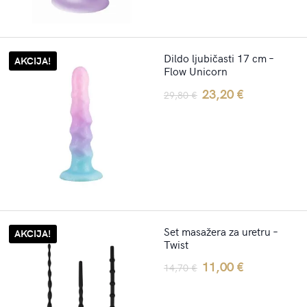
Dildo ljubičasti 17 cm –
AKCIJA!
Flow Unicorn
Original
Current
23,20
€
29,80
€
price
price
was:
is:
29,80 €.
23,20 €.
Set masažera za uretru –
AKCIJA!
Twist
Original
Current
11,00
€
14,70
€
price
price
was:
is: