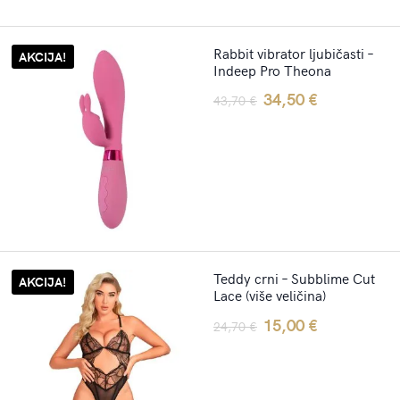
Rabbit vibrator ljubičasti –
AKCIJA!
Indeep Pro Theona
Original
Current
34,50
€
43,70
€
price
price
was:
is:
43,70 €.
34,50 €.
Teddy crni – Subblime Cut
AKCIJA!
Lace (više veličina)
Original
Current
15,00
€
24,70
€
price
price
was:
is: