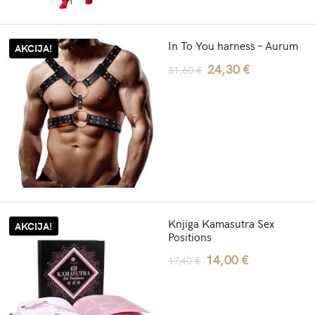
In To You harness – Aurum
AKCIJA!
Original
Current
24,30
€
31,60
€
price
price
was:
is:
31,60 €.
24,30 €.
Knjiga Kamasutra Sex
AKCIJA!
Positions
Original
Current
14,00
€
17,40
€
price
price
was:
is: