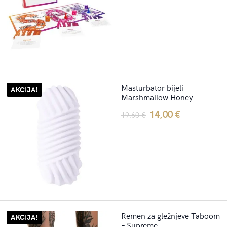
was:
is:
26,50 €.
20,00 €.
Masturbator bijeli –
AKCIJA!
Marshmallow Honey
Original
Current
14,00
€
19,60
€
price
price
was:
is:
19,60 €.
14,00 €.
Remen za gležnjeve Taboom
AKCIJA!
– Supreme