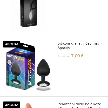
was:
is:
37,30 €.
28,70 €.
Silikonski analni čep mali –
AKCIJA!
Sparkly
Original
Current
7,00
€
10,70
€
price
price
was:
is:
10,70 €.
7,00 €.
Realistični dildo boje kože
AKCIJA!